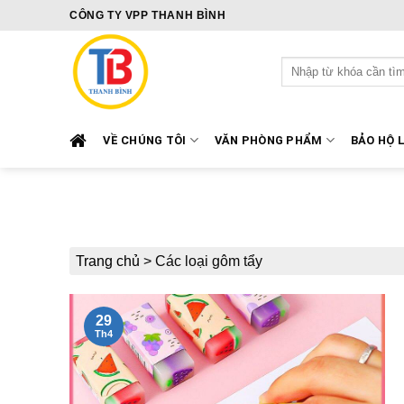
Skip
CÔNG TY VPP THANH BÌNH
to
content
Tìm
kiếm:
VỀ CHÚNG TÔI
VĂN PHÒNG PHẨM
BẢO HỘ 
Trang chủ
>
Các loại gôm tẩy
29
Th4