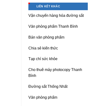
Hà
Băng
Nội
keo
LIÊN KẾT KHÁC
chịu
nhiệt
Vận chuyển hàng hóa đường sắt
Nitto
Denko
tại
Văn phòng phẩm Thanh Bình
TP
HCM,
Đà
Bán văn phòng phẩm
Nẵng,
Đồng
Chia sẻ kiến thức
Nai,
Bình
Dương
Tạp chí sức khỏe
Cho thuê máy photocopy Thanh
Bình
Đường sắt Thống Nhất
Văn phòng phẩm