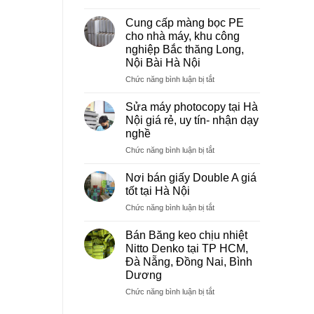
Sửa
máy
Cung cấp màng bọc PE
photocopy
cho nhà máy, khu công
tại
nghiệp Bắc thăng Long,
Việt
Nội Bài Hà Nội
Trì
Phú
ở
Chức năng bình luận bị tắt
Thọ
Cung
cấp
Sửa máy photocopy tại Hà
màng
Nội giá rẻ, uy tín- nhận dạy
bọc
nghề
PE
ở
Chức năng bình luận bị tắt
cho
Sửa
nhà
máy
máy,
Nơi bán giấy Double A giá
photocopy
khu
tốt tại Hà Nội
tại
công
ở
Chức năng bình luận bị tắt
Hà
nghiệp
Nơi
Nội
Bắc
bán
giá
Bán Băng keo chịu nhiệt
thăng
giấy
rẻ,
Long,
Nitto Denko tại TP HCM,
Double
uy
Nội
Đà Nẵng, Đồng Nai, Bình
A
tín-
Bài
Dương
giá
nhận
Hà
tốt
ở
Chức năng bình luận bị tắt
dạy
Nội
tại
Bán
nghề