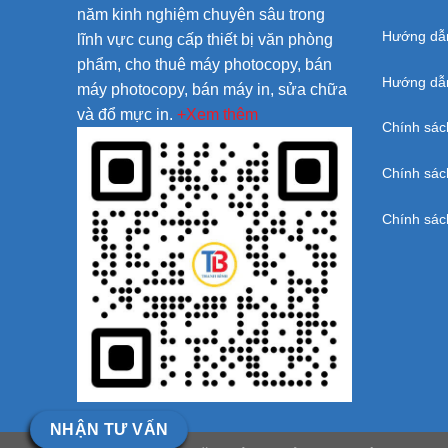
năm kinh nghiệm chuyên sâu trong
Hướng dẫ
lĩnh vực cung cấp thiết bị văn phòng
phẩm, cho thuê máy photocopy, bán
Hướng dẫn
máy photocopy, bán máy in, sửa chữa
và đổ mực in.
+Xem thêm
Chính sác
Chính sác
Chính sác
NHẬN TƯ VẤN