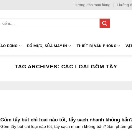
Hướng dẫn mua hàng
Hướng d
LAO ĐỘNG
ĐỔ MỰC, SỬA MÁY IN
THIẾT BỊ VĂN PHÒNG
VẬ
TAG ARCHIVES:
CÁC LOẠI GÔM TẨY
Gôm tẩy bút chì loại nào tốt, tẩy sạch nhanh không bẩn
Gôm tẩy bút chì loại nào tốt, tẩy sạch nhanh không bẩn? Sản phẩm g