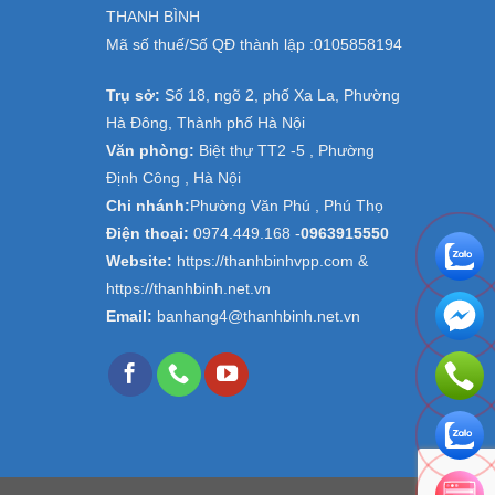
THANH BÌNH
Mã số thuế/Số QĐ thành lập :
0105858194
Trụ sở:
Số 18, ngõ 2, phố Xa La, Phường
Hà Đông, Thành phố Hà Nội
Văn phòng:
Biệt thự TT2 -5 , Phường
Định Công , Hà Nội
Chi nhánh:
Phường Văn Phú , Phú Thọ
Điện thoại:
0974.449.168
-
0963915550
Website:
https://thanhbinhvpp.com &
https://thanhbinh.net.vn
Email:
banhang4@thanhbinh.net.vn