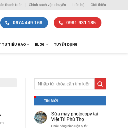
ẫn thanh toán
Chính sách vận chuyển
Liên hệ
Giới thiệu
0974.449.168
0981.931.185
T TƯ TIÊU HAO
BLOG
TUYỂN DỤNG
TIN MỚI
Sửa máy photocopy tại
?
Việt Trì Phú Thọ
ôm
ở
Chức năng bình luận bị tắt