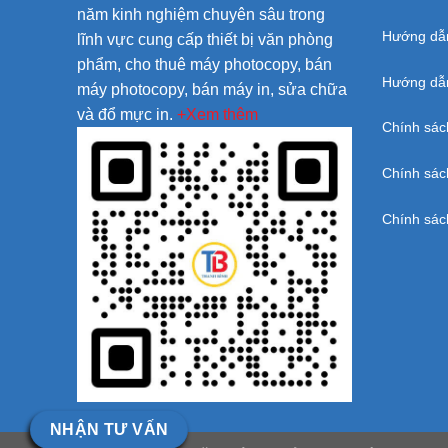
năm kinh nghiệm chuyên sâu trong
Hướng dẫ
lĩnh vực cung cấp thiết bị văn phòng
phẩm, cho thuê máy photocopy, bán
Hướng dẫn
máy photocopy, bán máy in, sửa chữa
và đổ mực in.
+Xem thêm
Chính sác
Chính sác
Chính sác
NHẬN TƯ VẤN