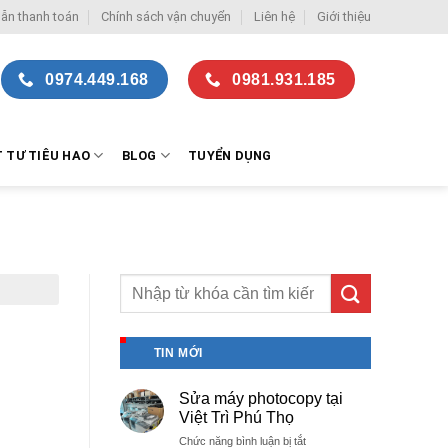
ẫn thanh toán
Chính sách vận chuyển
Liên hệ
Giới thiệu
0974.449.168
0981.931.185
T TƯ TIÊU HAO
BLOG
TUYỂN DỤNG
N
TIN MỚI
Sửa máy photocopy tại
Việt Trì Phú Thọ
ở
Chức năng bình luận bị tắt