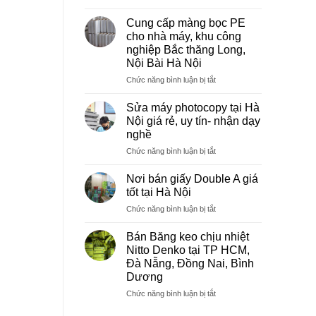
Sửa
máy
Cung cấp màng bọc PE
photocopy
cho nhà máy, khu công
tại
nghiệp Bắc thăng Long,
Việt
Nội Bài Hà Nội
Trì
Phú
ở
Chức năng bình luận bị tắt
Thọ
Cung
cấp
Sửa máy photocopy tại Hà
màng
Nội giá rẻ, uy tín- nhận dạy
bọc
nghề
PE
ở
Chức năng bình luận bị tắt
cho
Sửa
nhà
máy
máy,
Nơi bán giấy Double A giá
photocopy
khu
tốt tại Hà Nội
tại
công
ở
Chức năng bình luận bị tắt
Hà
nghiệp
Nơi
Nội
Bắc
bán
giá
Bán Băng keo chịu nhiệt
thăng
giấy
rẻ,
Long,
Nitto Denko tại TP HCM,
Double
uy
Nội
Đà Nẵng, Đồng Nai, Bình
A
tín-
Bài
Dương
giá
nhận
Hà
tốt
ở
Chức năng bình luận bị tắt
dạy
Nội
tại
Bán
nghề