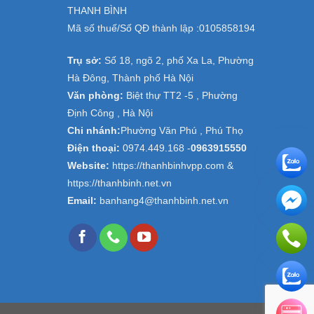
THANH BÌNH
Mã số thuế/Số QĐ thành lập :
0105858194
Trụ sở:
Số 18, ngõ 2, phố Xa La, Phường
Hà Đông, Thành phố Hà Nội
Văn phòng:
Biệt thự TT2 -5 , Phường
Định Công , Hà Nội
Chi nhánh:
Phường Văn Phú , Phú Thọ
Điện thoại:
0974.449.168
-
0963915550
Website:
https://thanhbinhvpp.com &
https://thanhbinh.net.vn
Email:
banhang4@thanhbinh.net.vn