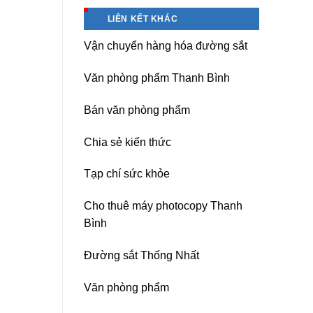
Hà
Băng
Nội
keo
LIÊN KẾT KHÁC
chịu
nhiệt
Vận chuyển hàng hóa đường sắt
Nitto
Denko
tại
Văn phòng phẩm Thanh Bình
TP
HCM,
Đà
Bán văn phòng phẩm
Nẵng,
Đồng
Chia sẻ kiến thức
Nai,
Bình
Dương
Tạp chí sức khỏe
Cho thuê máy photocopy Thanh
Bình
Đường sắt Thống Nhất
Văn phòng phẩm