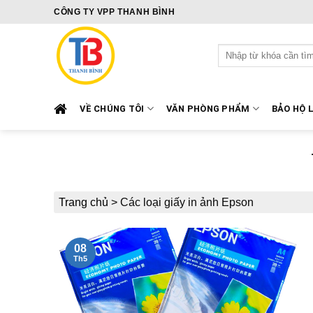
Skip
CÔNG TY VPP THANH BÌNH
to
content
Tìm
kiếm:
VỀ CHÚNG TÔI
VĂN PHÒNG PHẨM
BẢO HỘ 
Trang chủ
>
Các loại giấy in ảnh Epson
08
Th5