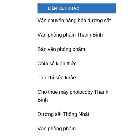
Hà
Băng
Nội
keo
LIÊN KẾT KHÁC
chịu
nhiệt
Vận chuyển hàng hóa đường sắt
Nitto
Denko
tại
Văn phòng phẩm Thanh Bình
TP
HCM,
Đà
Bán văn phòng phẩm
Nẵng,
Đồng
Chia sẻ kiến thức
Nai,
Bình
Dương
Tạp chí sức khỏe
Cho thuê máy photocopy Thanh
Bình
Đường sắt Thống Nhất
Văn phòng phẩm