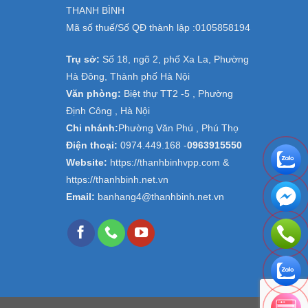
THANH BÌNH
Mã số thuế/Số QĐ thành lập :
0105858194
Trụ sở:
Số 18, ngõ 2, phố Xa La, Phường
Hà Đông, Thành phố Hà Nội
Văn phòng:
Biệt thự TT2 -5 , Phường
Định Công , Hà Nội
Chi nhánh:
Phường Văn Phú , Phú Thọ
Điện thoại:
0974.449.168
-
0963915550
Website:
https://thanhbinhvpp.com &
https://thanhbinh.net.vn
Email:
banhang4@thanhbinh.net.vn