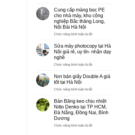
Sửa
máy
Cung cấp màng bọc PE
photocopy
cho nhà máy, khu công
tại
nghiệp Bắc thăng Long,
Việt
Nội Bài Hà Nội
Trì
Phú
ở
Chức năng bình luận bị tắt
Thọ
Cung
cấp
Sửa máy photocopy tại Hà
màng
Nội giá rẻ, uy tín- nhận dạy
bọc
nghề
PE
ở
Chức năng bình luận bị tắt
cho
Sửa
nhà
máy
máy,
Nơi bán giấy Double A giá
photocopy
khu
tốt tại Hà Nội
tại
công
ở
Chức năng bình luận bị tắt
Hà
nghiệp
Nơi
Nội
Bắc
bán
giá
Bán Băng keo chịu nhiệt
thăng
giấy
rẻ,
Long,
Nitto Denko tại TP HCM,
Double
uy
Nội
Đà Nẵng, Đồng Nai, Bình
A
tín-
Bài
Dương
giá
nhận
Hà
tốt
ở
Chức năng bình luận bị tắt
dạy
Nội
tại
Bán
nghề