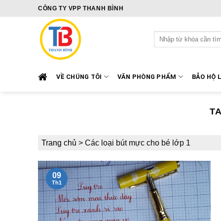
Skip
CÔNG TY VPP THANH BÌNH
to
content
Tìm
kiếm:
VỀ CHÚNG TÔI
VĂN PHÒNG PHẨM
BẢO HỘ 
T
Trang chủ
>
Các loại bút mực cho bé lớp 1
09
Th1