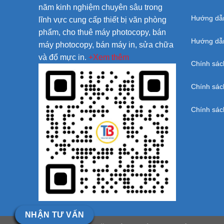
năm kinh nghiệm chuyên sâu trong
Hướng dẫ
lĩnh vực cung cấp thiết bị văn phòng
phẩm, cho thuê máy photocopy, bán
Hướng dẫn
máy photocopy, bán máy in, sửa chữa
và đổ mực in.
+Xem thêm
Chính sác
Chính sác
Chính sác
NHẬN TƯ VẤN