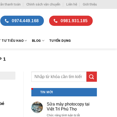
ẫn thanh toán
Chính sách vận chuyển
Liên hệ
Giới thiệu
0974.449.168
0981.931.185
T TƯ TIÊU HAO
BLOG
TUYỂN DỤNG
P 1
TIN MỚI
bé
Sửa máy photocopy tại
Việt Trì Phú Thọ
ở
Chức năng bình luận bị tắt