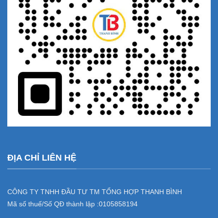
ĐỊA CHỈ LIÊN HỆ
CÔNG TY TNHH ĐẦU TƯ TM TỔNG HỢP THANH BÌNH
Mã số thuế/Số QĐ thành lập :
0105858194