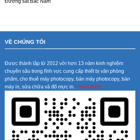
Đường sắt Bắc Nam
VỀ CHÚNG TÔI
Được thành lập từ 2012 với hơn 13 năm kinh nghiệm
chuyên sâu trong lĩnh vực cung cấp thiết bị văn phòng
phẩm, cho thuê máy photocopy, bán máy photocopy, bán
máy in, sửa chữa và đổ mực in.
+Xem thêm