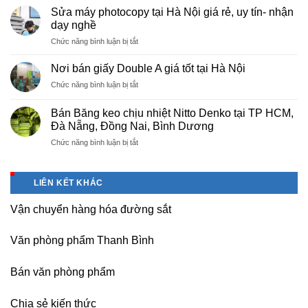
cấp
Phú
Sửa máy photocopy tại Hà Nội giá rẻ, uy tín- nhận
màng
Thọ
dạy nghề
bọc
ở
Chức năng bình luận bị tắt
PE
Sửa
cho
máy
nhà
Nơi bán giấy Double A giá tốt tại Hà Nội
photocopy
máy,
ở
Chức năng bình luận bị tắt
tại
khu
Nơi
Hà
công
bán
Nội
Bán Băng keo chịu nhiệt Nitto Denko tại TP HCM,
nghiệp
giấy
giá
Đà Nẵng, Đồng Nai, Bình Dương
Bắc
Double
rẻ,
thăng
ở
Chức năng bình luận bị tắt
A
uy
Long,
Bán
giá
tín-
Nội
Băng
tốt
nhận
Bài
keo
tại
dạy
LIÊN KẾT KHÁC
Hà
chịu
Hà
nghề
Nội
nhiệt
Nội
Vận chuyển hàng hóa đường sắt
Nitto
Denko
tại
Văn phòng phẩm Thanh Bình
TP
HCM,
Đà
Bán văn phòng phẩm
Nẵng,
Đồng
Chia sẻ kiến thức
Nai,