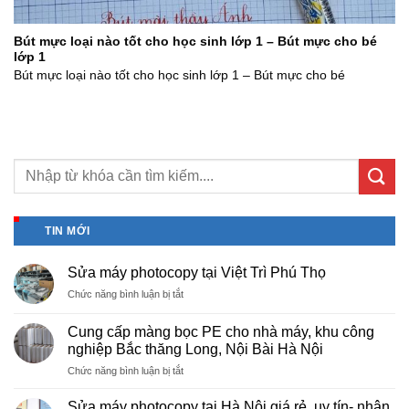
Bút mực loại nào tốt cho học sinh lớp 1 – Bút mực cho bé
lớp 1
Bút mực loại nào tốt cho học sinh lớp 1 – Bút mực cho bé
TIN MỚI
Sửa máy photocopy tại Việt Trì Phú Thọ
ở
Chức năng bình luận bị tắt
Sửa
máy
Cung cấp màng bọc PE cho nhà máy, khu công
photocopy
nghiệp Bắc thăng Long, Nội Bài Hà Nội
tại
ở
Chức năng bình luận bị tắt
Việt
Cung
Trì
cấp
Phú
Sửa máy photocopy tại Hà Nội giá rẻ, uy tín- nhận