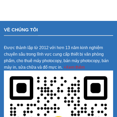
VỀ CHÚNG TÔI
Được thành lập từ 2012 với hơn 13 năm kinh nghiệm
chuyên sâu trong lĩnh vực cung cấp thiết bị văn phòng
phẩm, cho thuê máy photocopy, bán máy photocopy, bán
máy in, sửa chữa và đổ mực in.
+Xem thêm