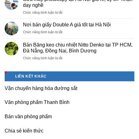
màng
Thọ
dạy nghề
bọc
ở
Chức năng bình luận bị tắt
PE
Sửa
cho
máy
nhà
Nơi bán giấy Double A giá tốt tại Hà Nội
photocopy
máy,
ở
Chức năng bình luận bị tắt
tại
khu
Nơi
Hà
công
bán
Nội
Bán Băng keo chịu nhiệt Nitto Denko tại TP HCM,
nghiệp
giấy
giá
Đà Nẵng, Đồng Nai, Bình Dương
Bắc
Double
rẻ,
thăng
ở
Chức năng bình luận bị tắt
A
uy
Long,
Bán
giá
tín-
Nội
Băng
tốt
nhận
Bài
keo
tại
dạy
LIÊN KẾT KHÁC
Hà
chịu
Hà
nghề
Nội
nhiệt
Nội
Vận chuyển hàng hóa đường sắt
Nitto
Denko
tại
Văn phòng phẩm Thanh Bình
TP
HCM,
Đà
Bán văn phòng phẩm
Nẵng,
Đồng
Chia sẻ kiến thức
Nai,
Bình