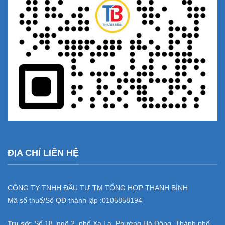
ĐỊA CHỈ LIÊN HỆ
CÔNG TY TNHH ĐẦU TƯ TM TỔNG HỢP THANH BÌNH
Mã số thuế/Số QĐ thành lập :
0105858194
Trụ sở:
Số 18, ngõ 2, phố Xa La, Phường Hà Đông, Thành phố