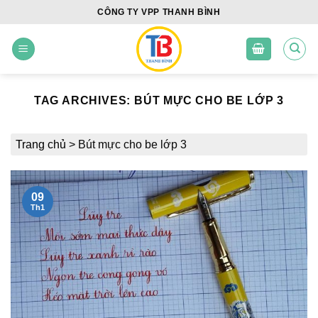
Skip
CÔNG TY VPP THANH BÌNH
to
content
TAG ARCHIVES:
BÚT MỰC CHO BE LỚP 3
Trang chủ
>
Bút mực cho be lớp 3
09
Th1