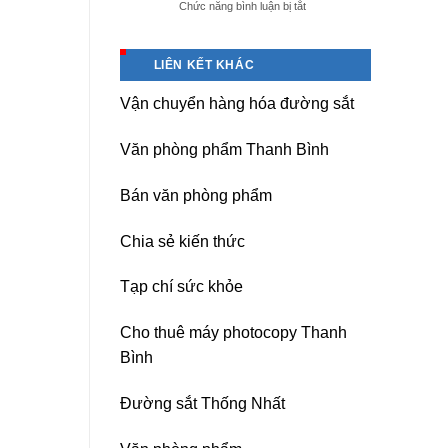
ở
Chức năng bình luận bị tắt
giá
Dịch
tốt
vụ
tại
sửa
(Hải
LIÊN KẾT KHÁC
nguồn
Dương)
máy
Hưng
Vận chuyển hàng hóa đường sắt
photocopy
Yên,
Ricoh
Hải
chuyên
Phòng-
Văn phòng phẩm Thanh Bình
nghiệp
sau
sát
Bán văn phòng phẩm
nhập
Chia sẻ kiến thức
Tạp chí sức khỏe
Cho thuê máy photocopy Thanh
Bình
Đường sắt Thống Nhất