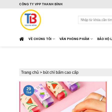
Skip
CÔNG TY VPP THANH BÌNH
to
content
Tìm
kiếm:
VỀ CHÚNG TÔI
VĂN PHÒNG PHẨM
BẢO HỘ 
Trang chủ
>
bút chì bấm cao cấp
29
Th4