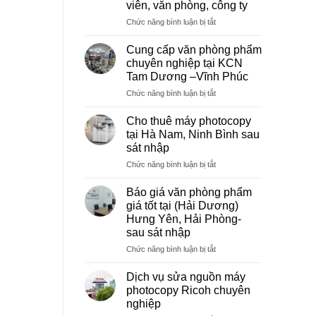
viên, văn phòng, công ty
ở
Chức năng bình luận bị tắt
Dịch
vụ
Cung cấp văn phòng phẩm
photocopy
chuyên nghiệp tại KCN
giá
Tam Dương –Vĩnh Phúc
rẻ
ở
Chức năng bình luận bị tắt
hà
Cung
nội
cấp
–
Cho thuê máy photocopy
văn
Báo
tại Hà Nam, Ninh Bình sau
phòng
giá
sát nhập
phẩm
photo
ở
Chức năng bình luận bị tắt
chuyên
tài
Cho
nghiệp
liệu
thuê
tại
cho
Báo giá văn phòng phẩm
máy
KCN
học
giá tốt tại (Hải Dương)
photocopy
Tam
sinh,
Hưng Yên, Hải Phòng-
tại
Dương
sinh
sau sát nhập
Hà
–
viên,
Nam,
Vĩnh
ở
Chức năng bình luận bị tắt
văn
Ninh
Phúc
Báo
phòng,
Bình
giá
công
Dịch vụ sửa nguồn máy
sau
văn
ty
photocopy Ricoh chuyên
sát
phòng
nghiệp
nhập
phẩm