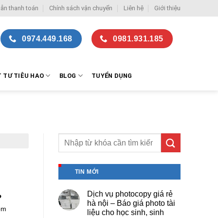
ẫn thanh toán
Chính sách vận chuyển
Liên hệ
Giới thiệu
0974.449.168
0981.931.185
T TƯ TIÊU HAO
BLOG
TUYỂN DỤNG
TIN MỚI
Dịch vụ photocopy giá rẻ
?
hà nội – Báo giá photo tài
ôm
liệu cho học sinh, sinh