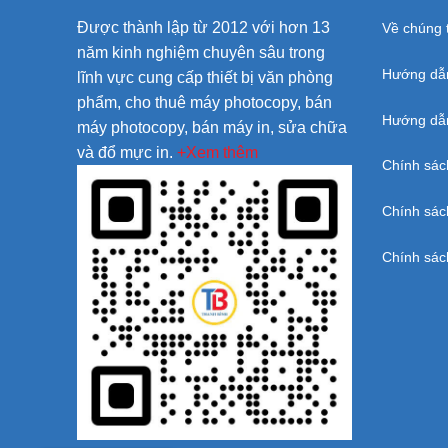
Được thành lập từ 2012 với hơn 13
Về chúng t
năm kinh nghiệm chuyên sâu trong
Hướng dẫ
lĩnh vực cung cấp thiết bị văn phòng
phẩm, cho thuê máy photocopy, bán
Hướng dẫn
máy photocopy, bán máy in, sửa chữa
và đổ mực in.
+Xem thêm
Chính sác
Chính sác
Chính sác