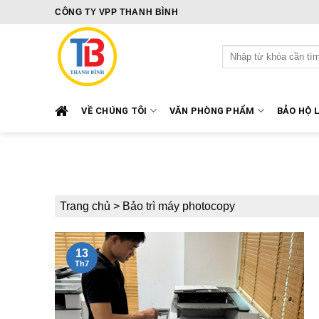
Skip
CÔNG TY VPP THANH BÌNH
to
content
Tìm
kiếm:
VỀ CHÚNG TÔI
VĂN PHÒNG PHẨM
BẢO HỘ 
Trang chủ
>
Bảo trì máy photocopy
13
Th7