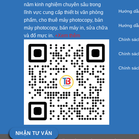
năm kinh nghiệm chuyên sâu trong
Hướng dẫ
lĩnh vực cung cấp thiết bị văn phòng
phẩm, cho thuê máy photocopy, bán
Hướng dẫn
máy photocopy, bán máy in, sửa chữa
và đổ mực in.
+Xem thêm
Chính sác
Chính sác
Chính sác
NHẬN TƯ VẤN