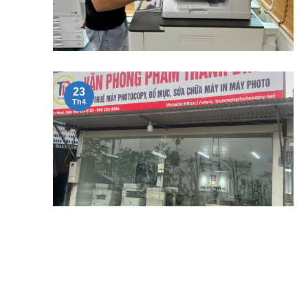
23
Th4