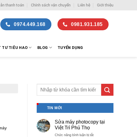
ẫn thanh toán
Chính sách vận chuyển
Liên hệ
Giới thiệu
0974.449.168
0981.931.185
T TƯ TIÊU HAO
BLOG
TUYỂN DỤNG
TIN MỚI
Sửa máy photocopy tại
Việt Trì Phú Thọ
 máy
ở
Chức năng bình luận bị tắt