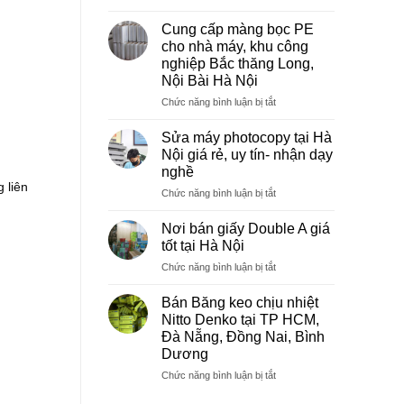
Sửa
máy
Cung cấp màng bọc PE
photocopy
cho nhà máy, khu công
tại
nghiệp Bắc thăng Long,
Việt
Nội Bài Hà Nội
Trì
Phú
ở
Chức năng bình luận bị tắt
Thọ
Cung
cấp
Sửa máy photocopy tại Hà
màng
Nội giá rẻ, uy tín- nhận dạy
bọc
nghề
PE
 liên
ở
Chức năng bình luận bị tắt
cho
Sửa
nhà
máy
máy,
Nơi bán giấy Double A giá
photocopy
khu
tốt tại Hà Nội
tại
công
ở
Chức năng bình luận bị tắt
Hà
nghiệp
Nơi
Nội
Bắc
bán
giá
Bán Băng keo chịu nhiệt
thăng
giấy
rẻ,
Long,
Nitto Denko tại TP HCM,
Double
uy
Nội
Đà Nẵng, Đồng Nai, Bình
A
tín-
Bài
Dương
giá
nhận
Hà
tốt
ở
Chức năng bình luận bị tắt
dạy
Nội
tại
Bán
nghề