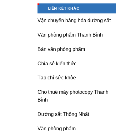
Hà
Băng
Nội
keo
LIÊN KẾT KHÁC
chịu
nhiệt
Vận chuyển hàng hóa đường sắt
Nitto
Denko
tại
Văn phòng phẩm Thanh Bình
TP
HCM,
Đà
Bán văn phòng phẩm
Nẵng,
Đồng
Chia sẻ kiến thức
Nai,
Bình
Dương
Tạp chí sức khỏe
Cho thuê máy photocopy Thanh
Bình
Đường sắt Thống Nhất
Văn phòng phẩm