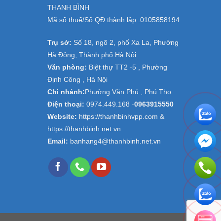
THANH BÌNH
Mã số thuế/Số QĐ thành lập :
0105858194
Trụ sở:
Số 18, ngõ 2, phố Xa La, Phường
Hà Đông, Thành phố Hà Nội
Văn phòng:
Biệt thự TT2 -5 , Phường
Định Công , Hà Nội
Chi nhánh:
Phường Văn Phú , Phú Thọ
Điện thoại:
0974.449.168
-
0963915550
Website:
https://thanhbinhvpp.com &
https://thanhbinh.net.vn
Email:
banhang4@thanhbinh.net.vn