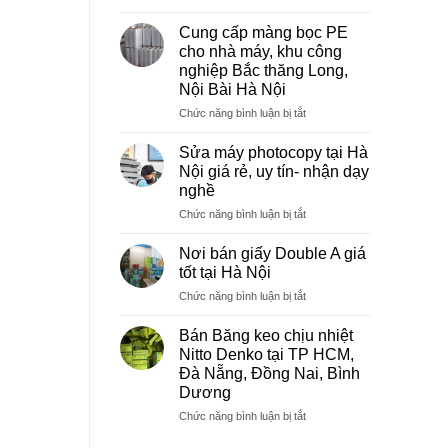
Sửa
máy
Cung cấp màng bọc PE
photocopy
cho nhà máy, khu công
tại
nghiệp Bắc thăng Long,
Việt
Nội Bài Hà Nội
Trì
Phú
ở
Chức năng bình luận bị tắt
Thọ
Cung
cấp
Sửa máy photocopy tại Hà
màng
Nội giá rẻ, uy tín- nhận dạy
bọc
nghề
PE
ở
Chức năng bình luận bị tắt
cho
Sửa
nhà
máy
máy,
Nơi bán giấy Double A giá
photocopy
khu
tốt tại Hà Nội
tại
công
ở
Chức năng bình luận bị tắt
Hà
nghiệp
Nơi
Nội
Bắc
bán
giá
Bán Băng keo chịu nhiệt
thăng
giấy
rẻ,
Long,
Nitto Denko tại TP HCM,
Double
uy
Nội
Đà Nẵng, Đồng Nai, Bình
A
tín-
Bài
Dương
giá
nhận
Hà
tốt
ở
Chức năng bình luận bị tắt
dạy
Nội
tại
Bán
nghề