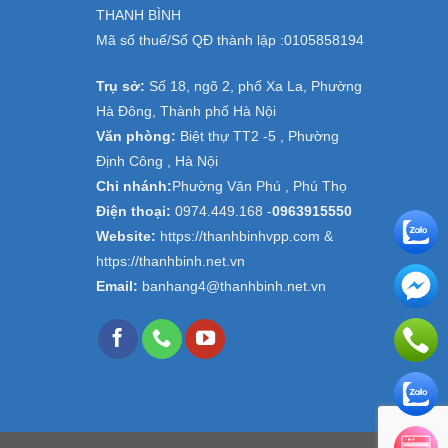
THANH BÌNH
Mã số thuế/Số QĐ thành lập :
0105858194
Trụ sở:
Số 18, ngõ 2, phố Xa La, Phường
Hà Đông, Thành phố Hà Nội
Văn phòng:
Biệt thự TT2 -5 , Phường
Định Công , Hà Nội
Chi nhánh:
Phường Văn Phú , Phú Thọ
Điện thoại:
0974.449.168
-
0963915550
Website:
https://thanhbinhvpp.com &
https://thanhbinh.net.vn
Email:
banhang4@thanhbinh.net.vn