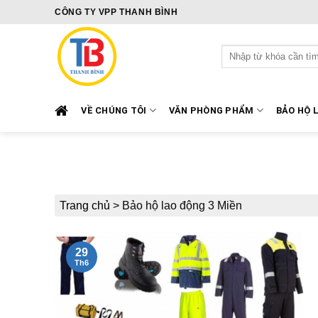
Skip
CÔNG TY VPP THANH BÌNH
to
content
Tìm
kiếm:
VỀ CHÚNG TÔI
VĂN PHÒNG PHẨM
BẢO HỘ 
Trang chủ
>
Bảo hộ lao động 3 Miền
29
Th6