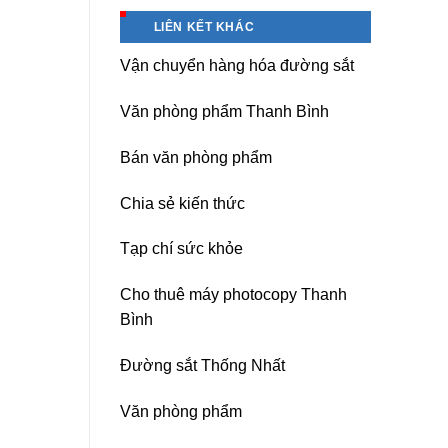
Hà
Băng
Nội
keo
LIÊN KẾT KHÁC
chịu
nhiệt
Vận chuyển hàng hóa đường sắt
Nitto
Denko
tại
Văn phòng phẩm Thanh Bình
TP
HCM,
Đà
Bán văn phòng phẩm
Nẵng,
Đồng
Chia sẻ kiến thức
Nai,
Bình
Dương
Tạp chí sức khỏe
Cho thuê máy photocopy Thanh
Bình
Đường sắt Thống Nhất
Văn phòng phẩm