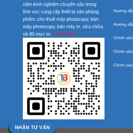
năm kinh nghiệm chuyên sâu trong
Hướng dẫ
lĩnh vực cung cấp thiết bị văn phòng
phẩm, cho thuê máy photocopy, bán
Hướng dẫn
máy photocopy, bán máy in, sửa chữa
và đổ mực in.
+Xem thêm
Chính sác
Chính sác
Chính sác
NHẬN TƯ VẤN