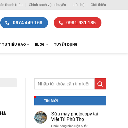
ẫn thanh toán
Chính sách vận chuyển
Liên hệ
Giới thiệu
0974.449.168
0981.931.185
T TƯ TIÊU HAO
BLOG
TUYỂN DỤNG
TIN MỚI
 Hà
Sửa máy photocopy tại
Việt Trì Phú Thọ
ở
Chức năng bình luận bị tắt