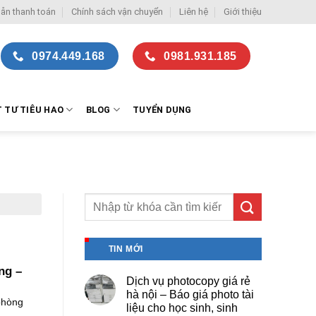
ẫn thanh toán
Chính sách vận chuyển
Liên hệ
Giới thiệu
0974.449.168
0981.931.185
T TƯ TIÊU HAO
BLOG
TUYỂN DỤNG
TIN MỚI
ng –
Dịch vụ photocopy giá rẻ
hà nội – Báo giá photo tài
phòng
liệu cho học sinh, sinh