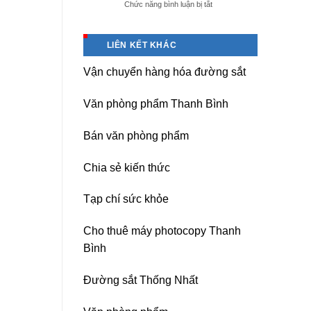
ở
Chức năng bình luận bị tắt
giá
Dịch
tốt
vụ
tại
sửa
(Hải
LIÊN KẾT KHÁC
nguồn
Dương)
máy
Hưng
Vận chuyển hàng hóa đường sắt
photocopy
Yên,
Ricoh
Hải
chuyên
Phòng-
Văn phòng phẩm Thanh Bình
nghiệp
sau
sát
Bán văn phòng phẩm
nhập
Chia sẻ kiến thức
Tạp chí sức khỏe
Cho thuê máy photocopy Thanh
Bình
Đường sắt Thống Nhất