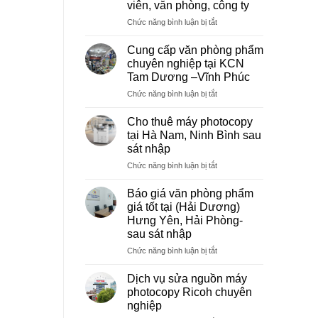
viên, văn phòng, công ty
ở
Chức năng bình luận bị tắt
Dịch
vụ
Cung cấp văn phòng phẩm
photocopy
chuyên nghiệp tại KCN
giá
Tam Dương –Vĩnh Phúc
rẻ
ở
Chức năng bình luận bị tắt
hà
Cung
nội
cấp
–
Cho thuê máy photocopy
văn
Báo
tại Hà Nam, Ninh Bình sau
phòng
giá
sát nhập
phẩm
photo
ở
Chức năng bình luận bị tắt
chuyên
tài
Cho
nghiệp
liệu
thuê
tại
cho
Báo giá văn phòng phẩm
máy
KCN
học
giá tốt tại (Hải Dương)
photocopy
Tam
sinh,
Hưng Yên, Hải Phòng-
tại
Dương
sinh
sau sát nhập
Hà
–
viên,
Nam,
Vĩnh
ở
Chức năng bình luận bị tắt
văn
Ninh
Phúc
Báo
phòng,
Bình
giá
công
Dịch vụ sửa nguồn máy
sau
văn
ty
photocopy Ricoh chuyên
sát
phòng
nghiệp
nhập
phẩm