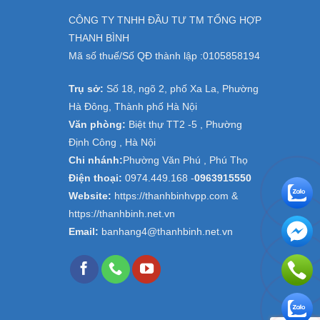
CÔNG TY TNHH ĐẦU TƯ TM TỔNG HỢP
THANH BÌNH
Mã số thuế/Số QĐ thành lập :
0105858194
Trụ sở:
Số 18, ngõ 2, phố Xa La, Phường
Hà Đông, Thành phố Hà Nội
Văn phòng:
Biệt thự TT2 -5 , Phường
Định Công , Hà Nội
Chi nhánh:
Phường Văn Phú , Phú Thọ
Điện thoại:
0974.449.168
-
0963915550
Website:
https://thanhbinhvpp.com &
https://thanhbinh.net.vn
Email:
banhang4@thanhbinh.net.vn