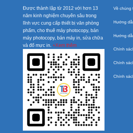
Được thành lập từ 2012 với hơn 13
Về chúng t
năm kinh nghiệm chuyên sâu trong
Hướng dẫ
lĩnh vực cung cấp thiết bị văn phòng
phẩm, cho thuê máy photocopy, bán
Hướng dẫn
máy photocopy, bán máy in, sửa chữa
và đổ mực in.
+Xem thêm
Chính sác
Chính sác
Chính sác