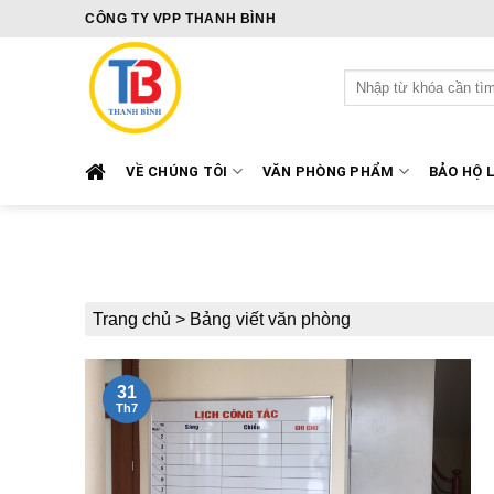
Skip
CÔNG TY VPP THANH BÌNH
to
content
Tìm
kiếm:
VỀ CHÚNG TÔI
VĂN PHÒNG PHẨM
BẢO HỘ 
Trang chủ
>
Bảng viết văn phòng
31
Th7