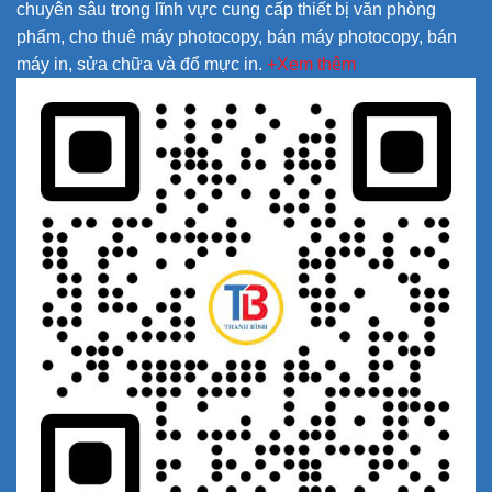
chuyên sâu trong lĩnh vực cung cấp thiết bị văn phòng
phẩm, cho thuê máy photocopy, bán máy photocopy, bán
máy in, sửa chữa và đổ mực in.
+Xem thêm