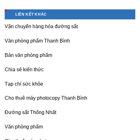
Bán
giá
tín-
Nội
Băng
tốt
nhận
Bài
keo
tại
dạy
LIÊN KẾT KHÁC
Hà
chịu
Hà
nghề
Nội
nhiệt
Nội
Vận chuyển hàng hóa đường sắt
Nitto
Denko
tại
Văn phòng phẩm Thanh Bình
TP
HCM,
Đà
Bán văn phòng phẩm
Nẵng,
Đồng
Chia sẻ kiến thức
Nai,
Bình
Dương
Tạp chí sức khỏe
Cho thuê máy photocopy Thanh Bình
Đường sắt Thống Nhất
Văn phòng phẩm