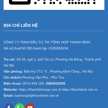
ĐỊA CHỈ LIÊN HỆ
CÔNG TY TNHH ĐẦU TƯ TM TỔNG HỢP THANH BÌNH
Mã số thuế/Số QĐ thành lập :
0105858194
Trụ sở:
Số 18, ngõ 2, phố Xa La, Phường Hà Đông, Thành phố
Hà Nội
Văn phòng:
Biệt thự TT2 -5 , Phường Định Công , Hà Nội
Chi nhánh:
Phường Văn Phú , Phú Thọ
Điện thoại:
0974.449.168
-
0963915550
Website:
https://thanhbinhvpp.com & https://thanhbinh.net.vn
Email:
banhang4@thanhbinh.net.vn