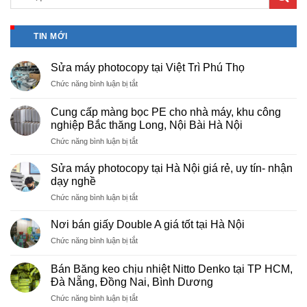
TIN MỚI
Sửa máy photocopy tại Việt Trì Phú Thọ
ở
Chức năng bình luận bị tắt
Sửa
máy
Cung cấp màng bọc PE cho nhà máy, khu công
photocopy
nghiệp Bắc thăng Long, Nội Bài Hà Nội
tại
ở
Chức năng bình luận bị tắt
Việt
Cung
Trì
cấp
Phú
Sửa máy photocopy tại Hà Nội giá rẻ, uy tín- nhận
màng
Thọ
dạy nghề
bọc
ở
Chức năng bình luận bị tắt
PE
Sửa
cho
máy
nhà
Nơi bán giấy Double A giá tốt tại Hà Nội
photocopy
máy,
ở
Chức năng bình luận bị tắt
tại
khu
Nơi
Hà
công
bán
Nội
Bán Băng keo chịu nhiệt Nitto Denko tại TP HCM,
nghiệp
giấy
giá
Đà Nẵng, Đồng Nai, Bình Dương
Bắc
Double
rẻ,
thăng
ở
Chức năng bình luận bị tắt
A
uy
Long,