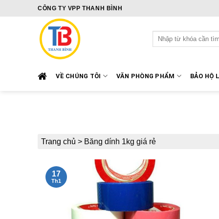
Skip
CÔNG TY VPP THANH BÌNH
to
content
Tìm
kiếm:
VỀ CHÚNG TÔI
VĂN PHÒNG PHẨM
BẢO HỘ 
Trang chủ
>
Băng dính 1kg giá rẻ
17
Th1