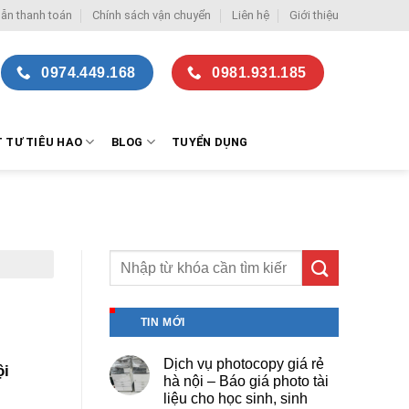
ẫn thanh toán
Chính sách vận chuyển
Liên hệ
Giới thiệu
0974.449.168
0981.931.185
T TƯ TIÊU HAO
BLOG
TUYỂN DỤNG
TIN MỚI
Dịch vụ photocopy giá rẻ
ội
hà nội – Báo giá photo tài
liệu cho học sinh, sinh