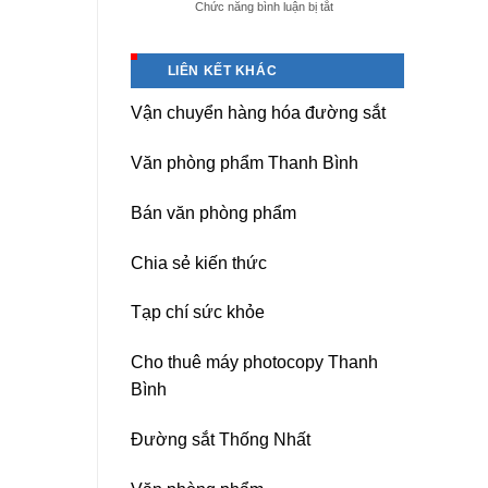
ở
Chức năng bình luận bị tắt
giá
Dịch
tốt
vụ
tại
sửa
(Hải
LIÊN KẾT KHÁC
nguồn
Dương)
máy
Hưng
Vận chuyển hàng hóa đường sắt
photocopy
Yên,
Ricoh
Hải
chuyên
Phòng-
Văn phòng phẩm Thanh Bình
nghiệp
sau
sát
Bán văn phòng phẩm
nhập
Chia sẻ kiến thức
Tạp chí sức khỏe
Cho thuê máy photocopy Thanh
Bình
Đường sắt Thống Nhất