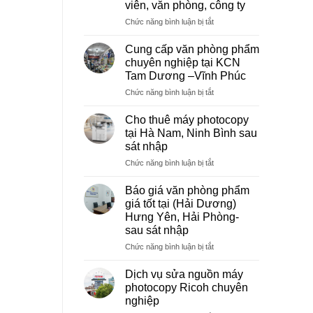
viên, văn phòng, công ty
ở
Chức năng bình luận bị tắt
Dịch
vụ
Cung cấp văn phòng phẩm
photocopy
chuyên nghiệp tại KCN
giá
Tam Dương –Vĩnh Phúc
rẻ
ở
Chức năng bình luận bị tắt
hà
Cung
nội
cấp
–
Cho thuê máy photocopy
văn
Báo
tại Hà Nam, Ninh Bình sau
phòng
giá
sát nhập
phẩm
photo
ở
Chức năng bình luận bị tắt
chuyên
tài
Cho
nghiệp
liệu
thuê
tại
cho
Báo giá văn phòng phẩm
máy
KCN
học
giá tốt tại (Hải Dương)
photocopy
Tam
sinh,
Hưng Yên, Hải Phòng-
tại
Dương
sinh
sau sát nhập
Hà
–
viên,
Nam,
Vĩnh
ở
Chức năng bình luận bị tắt
văn
Ninh
Phúc
Báo
phòng,
Bình
giá
công
Dịch vụ sửa nguồn máy
sau
văn
ty
photocopy Ricoh chuyên
sát
phòng
nghiệp
nhập
phẩm