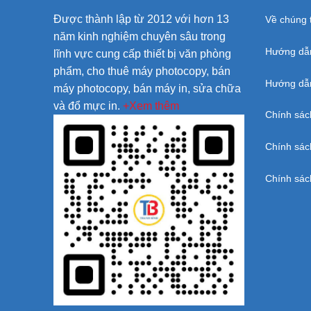
Được thành lập từ 2012 với hơn 13
Về chúng t
năm kinh nghiệm chuyên sâu trong
Hướng dẫ
lĩnh vực cung cấp thiết bị văn phòng
phẩm, cho thuê máy photocopy, bán
Hướng dẫn
máy photocopy, bán máy in, sửa chữa
và đổ mực in.
+Xem thêm
Chính sác
Chính sác
Chính sác