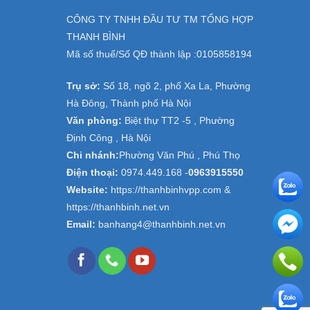
CÔNG TY TNHH ĐẦU TƯ TM TỔNG HỢP
THANH BÌNH
Mã số thuế/Số QĐ thành lập :
0105858194
Trụ sở:
Số 18, ngõ 2, phố Xa La, Phường
Hà Đông, Thành phố Hà Nội
Văn phòng:
Biệt thự TT2 -5 , Phường
Định Công , Hà Nội
Chi nhánh:
Phường Văn Phú , Phú Thọ
Điện thoại:
0974.449.168
-
0963915550
Website:
https://thanhbinhvpp.com &
https://thanhbinh.net.vn
Email:
banhang4@thanhbinh.net.vn