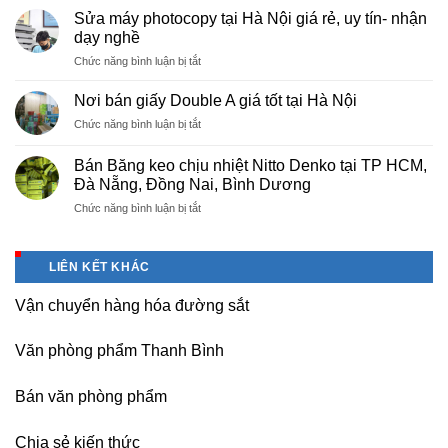
cấp
Phú
Sửa máy photocopy tại Hà Nội giá rẻ, uy tín- nhận
màng
Thọ
dạy nghề
bọc
ở
Chức năng bình luận bị tắt
PE
Sửa
cho
máy
nhà
Nơi bán giấy Double A giá tốt tại Hà Nội
photocopy
máy,
ở
Chức năng bình luận bị tắt
tại
khu
Nơi
Hà
công
bán
Nội
Bán Băng keo chịu nhiệt Nitto Denko tại TP HCM,
nghiệp
giấy
giá
Đà Nẵng, Đồng Nai, Bình Dương
Bắc
Double
rẻ,
thăng
ở
Chức năng bình luận bị tắt
A
uy
Long,
Bán
giá
tín-
Nội
Băng
tốt
nhận
Bài
keo
tại
dạy
LIÊN KẾT KHÁC
Hà
chịu
Hà
nghề
Nội
nhiệt
Nội
Vận chuyển hàng hóa đường sắt
Nitto
Denko
tại
Văn phòng phẩm Thanh Bình
TP
HCM,
Đà
Bán văn phòng phẩm
Nẵng,
Đồng
Chia sẻ kiến thức
Nai,