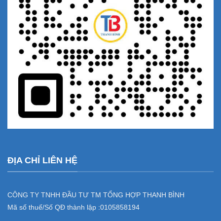
ĐỊA CHỈ LIÊN HỆ
CÔNG TY TNHH ĐẦU TƯ TM TỔNG HỢP THANH BÌNH
Mã số thuế/Số QĐ thành lập :
0105858194