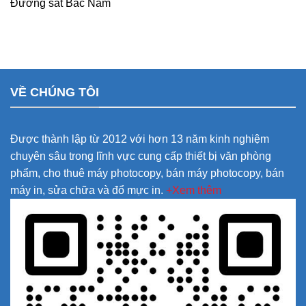
Đường sắt Bắc Nam
VỀ CHÚNG TÔI
Được thành lập từ 2012 với hơn 13 năm kinh nghiệm
chuyên sâu trong lĩnh vực cung cấp thiết bị văn phòng
phẩm, cho thuê máy photocopy, bán máy photocopy, bán
máy in, sửa chữa và đổ mực in.
+Xem thêm