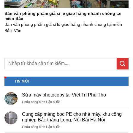
Bán văn phòng phẩm giá sỉ lẻ giao hàng nhanh chóng tại
miền Bắc
Bán văn phòng phẩm giá sỉ lẻ giao hàng nhanh chóng tại miền
Bắc. Văn
TIN MỚI
Sửa máy photocopy tại Việt Trì Phú Thọ
ở
Chức năng bình luận bị tắt
Sửa
máy
Cung cấp màng bọc PE cho nhà máy, khu công
photocopy
nghiệp Bắc thăng Long, Nội Bài Hà Nội
tại
ở
Chức năng bình luận bị tắt
Việt
Cung
Trì