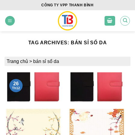
Skip
CÔNG TY VPP THANH BÌNH
to
content
TAG ARCHIVES:
BÁN SỈ SỔ DA
Trang chủ
>
bán sỉ sổ da
26
Th12