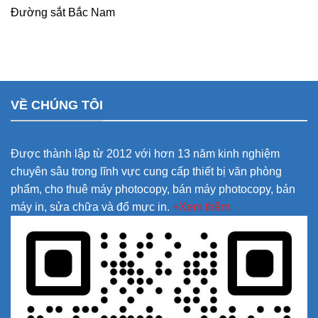
Đường sắt Bắc Nam
VỀ CHÚNG TÔI
Được thành lập từ 2012 với hơn 13 năm kinh nghiệm
chuyên sâu trong lĩnh vực cung cấp thiết bị văn phòng
phẩm, cho thuê máy photocopy, bán máy photocopy, bán
máy in, sửa chữa và đổ mực in.
+Xem thêm