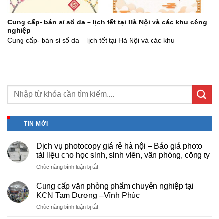
Cung cấp- bán sỉ sổ da – lịch tết tại Hà Nội và các khu công
nghiệp
Cung cấp- bán sỉ sổ da – lịch tết tại Hà Nội và các khu
TIN MỚI
Dịch vụ photocopy giá rẻ hà nội – Báo giá photo
tài liệu cho học sinh, sinh viên, văn phòng, công ty
ở
Chức năng bình luận bị tắt
Dịch
vụ
Cung cấp văn phòng phẩm chuyên nghiệp tại
photocopy
KCN Tam Dương –Vĩnh Phúc
giá
ở
Chức năng bình luận bị tắt
rẻ
Cung
hà