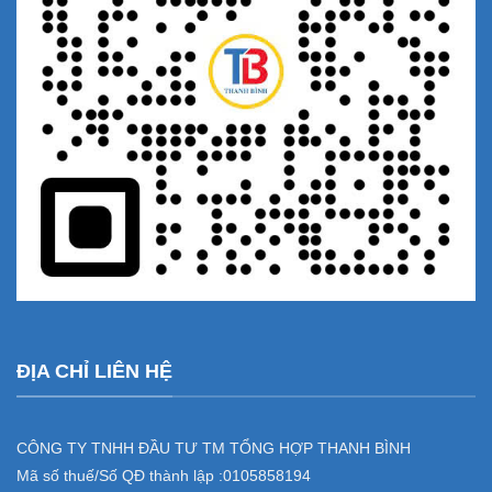
ĐỊA CHỈ LIÊN HỆ
CÔNG TY TNHH ĐẦU TƯ TM TỔNG HỢP THANH BÌNH
Mã số thuế/Số QĐ thành lập :
0105858194