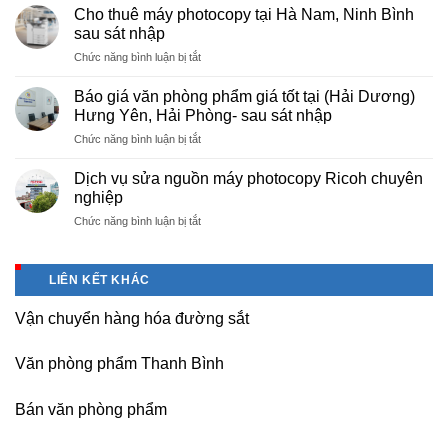
cấp
nội
Cho thuê máy photocopy tại Hà Nam, Ninh Bình
văn
–
sau sát nhập
phòng
Báo
ở
Chức năng bình luận bị tắt
phẩm
giá
Cho
chuyên
photo
thuê
nghiệp
Báo giá văn phòng phẩm giá tốt tại (Hải Dương)
tài
máy
tại
Hưng Yên, Hải Phòng- sau sát nhập
liệu
photocopy
KCN
cho
ở
Chức năng bình luận bị tắt
tại
Tam
học
Báo
Hà
Dương
sinh,
giá
Nam,
Dịch vụ sửa nguồn máy photocopy Ricoh chuyên
–
sinh
văn
Ninh
nghiệp
Vĩnh
viên,
phòng
Bình
Phúc
văn
ở
Chức năng bình luận bị tắt
phẩm
sau
phòng,
Dịch
giá
sát
công
vụ
tốt
nhập
ty
sửa
tại
LIÊN KẾT KHÁC
nguồn
(Hải
máy
Dương)
Vận chuyển hàng hóa đường sắt
photocopy
Hưng
Ricoh
Yên,
chuyên
Hải
Văn phòng phẩm Thanh Bình
nghiệp
Phòng-
sau
Bán văn phòng phẩm
sát
nhập