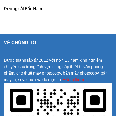
Đường sắt Bắc Nam
VỀ CHÚNG TÔI
Được thành lập từ 2012 với hơn 13 năm kinh nghiệm
chuyên sâu trong lĩnh vực cung cấp thiết bị văn phòng
phẩm, cho thuê máy photocopy, bán máy photocopy, bán
máy in, sửa chữa và đổ mực in.
+Xem thêm