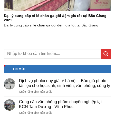
Đại lý cung cấp sỉ lẻ chăn ga gối đệm giá tốt tại Bắc Giang
2021
Đại lý cung cấp sỉ lẻ chăn ga gối đệm giá tốt tại Bắc Giang
TIN MỚI
Dịch vụ photocopy giá rẻ hà nội – Báo giá photo
tài liệu cho học sinh, sinh viên, văn phòng, công ty
ở
Chức năng bình luận bị tắt
Dịch
vụ
Cung cấp văn phòng phẩm chuyên nghiệp tại
photocopy
KCN Tam Dương –Vĩnh Phúc
giá
ở
Chức năng bình luận bị tắt
rẻ