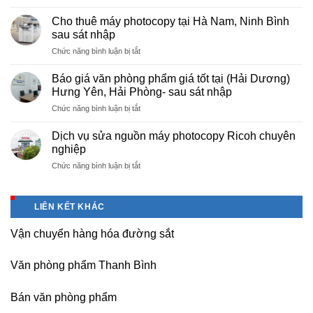
Cung
hà
cấp
nội
Cho thuê máy photocopy tại Hà Nam, Ninh Bình
văn
–
sau sát nhập
phòng
Báo
ở
Chức năng bình luận bị tắt
phẩm
giá
Cho
chuyên
photo
thuê
nghiệp
Báo giá văn phòng phẩm giá tốt tại (Hải Dương)
tài
máy
tại
Hưng Yên, Hải Phòng- sau sát nhập
liệu
photocopy
KCN
cho
ở
Chức năng bình luận bị tắt
tại
Tam
học
Báo
Hà
Dương
sinh,
giá
Nam,
Dịch vụ sửa nguồn máy photocopy Ricoh chuyên
–
sinh
văn
Ninh
nghiệp
Vĩnh
viên,
phòng
Bình
Phúc
văn
ở
Chức năng bình luận bị tắt
phẩm
sau
phòng,
Dịch
giá
sát
công
vụ
tốt
nhập
ty
sửa
tại
LIÊN KẾT KHÁC
nguồn
(Hải
máy
Dương)
Vận chuyển hàng hóa đường sắt
photocopy
Hưng
Ricoh
Yên,
chuyên
Hải
Văn phòng phẩm Thanh Bình
nghiệp
Phòng-
sau
Bán văn phòng phẩm
sát
nhập