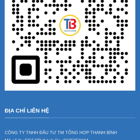
ĐỊA CHỈ LIÊN HỆ
CÔNG TY TNHH ĐẦU TƯ TM TỔNG HỢP THANH BÌNH