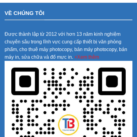
VỀ CHÚNG TÔI
Được thành lập từ 2012 với hơn 13 năm kinh nghiệm
chuyên sâu trong lĩnh vực cung cấp thiết bị văn phòng
phẩm, cho thuê máy photocopy, bán máy photocopy, bán
máy in, sửa chữa và đổ mực in.
+Xem thêm