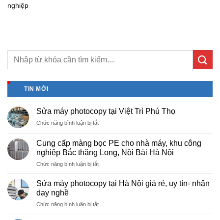
nghiệp
TIN MỚI
Sửa máy photocopy tại Việt Trì Phú Thọ
ở
Chức năng bình luận bị tắt
Sửa
máy
Cung cấp màng bọc PE cho nhà máy, khu công
photocopy
nghiệp Bắc thăng Long, Nội Bài Hà Nội
tại
ở
Chức năng bình luận bị tắt
Việt
Cung
Trì
cấp
Phú
Sửa máy photocopy tại Hà Nội giá rẻ, uy tín- nhận
màng
Thọ
dạy nghề
bọc
ở
Chức năng bình luận bị tắt
PE
Sửa
cho