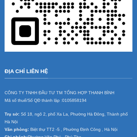
ĐỊA CHỈ LIÊN HỆ
CÔNG TY TNHH ĐẦU TƯ TM TỔNG HỢP THANH BÌNH
Mã số thuế/Số QĐ thành lập :
0105858194
Trụ sở:
Số 18, ngõ 2, phố Xa La, Phường Hà Đông, Thành phố
Hà Nội
Văn phòng:
Biệt thự TT2 -5 , Phường Định Công , Hà Nội