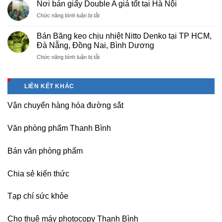
máy
nhà
Nơi bán giấy Double A giá tốt tại Hà Nội
photocopy
máy,
ở
Chức năng bình luận bị tắt
tại
khu
Nơi
Hà
công
bán
Nội
Bán Băng keo chịu nhiệt Nitto Denko tại TP HCM,
nghiệp
giấy
giá
Đà Nẵng, Đồng Nai, Bình Dương
Bắc
Double
rẻ,
thăng
ở
Chức năng bình luận bị tắt
A
uy
Long,
Bán
giá
tín-
Nội
Băng
tốt
nhận
Bài
keo
tại
dạy
LIÊN KẾT KHÁC
Hà
chịu
Hà
nghề
Nội
nhiệt
Nội
Vận chuyển hàng hóa đường sắt
Nitto
Denko
tại
Văn phòng phẩm Thanh Bình
TP
HCM,
Đà
Bán văn phòng phẩm
Nẵng,
Đồng
Chia sẻ kiến thức
Nai,
Bình
Dương
Tạp chí sức khỏe
Cho thuê máy photocopy Thanh Bình