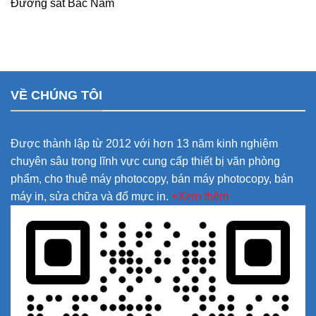
Đường sắt Bắc Nam
VỀ CHÚNG TÔI
Được thành lập từ 2012 với hơn 13 năm kinh nghiệm
chuyên sâu trong lĩnh vực cung cấp thiết bị văn phòng
phẩm, cho thuê máy photocopy, bán máy photocopy, bán
máy in, sửa chữa và đổ mực in.
+Xem thêm