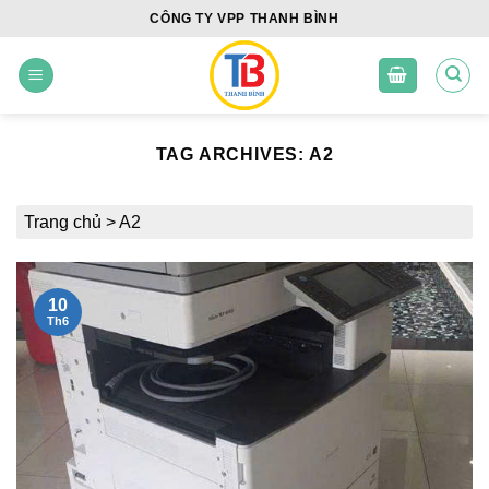
Skip
CÔNG TY VPP THANH BÌNH
to
content
TAG ARCHIVES:
A2
Trang chủ
>
A2
10
Th6