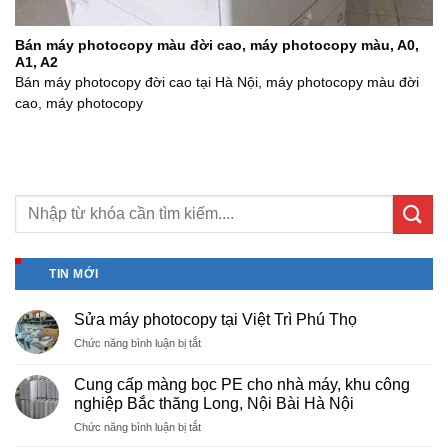
Bán máy photocopy màu đời cao, máy photocopy màu, A0,
A1, A2
Bán máy photocopy đời cao tại Hà Nội, máy photocopy màu đời
cao, máy photocopy
TIN MỚI
Sửa máy photocopy tại Việt Trì Phú Thọ
ở
Chức năng bình luận bị tắt
Sửa
máy
Cung cấp màng bọc PE cho nhà máy, khu công
photocopy
nghiệp Bắc thăng Long, Nội Bài Hà Nội
tại
ở
Chức năng bình luận bị tắt
Việt
Cung
Trì