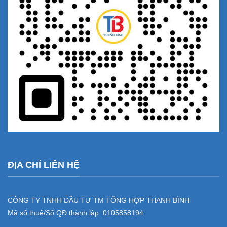
ĐỊA CHỈ LIÊN HỆ
CÔNG TY TNHH ĐẦU TƯ TM TỔNG HỢP THANH BÌNH
Mã số thuế/Số QĐ thành lập :
0105858194