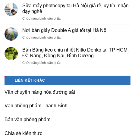
cấp
Phú
Sửa máy photocopy tại Hà Nội giá rẻ, uy tín- nhận
màng
Thọ
dạy nghề
bọc
ở
Chức năng bình luận bị tắt
PE
Sửa
cho
máy
nhà
Nơi bán giấy Double A giá tốt tại Hà Nội
photocopy
máy,
ở
Chức năng bình luận bị tắt
tại
khu
Nơi
Hà
công
bán
Nội
Bán Băng keo chịu nhiệt Nitto Denko tại TP HCM,
nghiệp
giấy
giá
Đà Nẵng, Đồng Nai, Bình Dương
Bắc
Double
rẻ,
thăng
ở
Chức năng bình luận bị tắt
A
uy
Long,
Bán
giá
tín-
Nội
Băng
tốt
nhận
Bài
keo
tại
dạy
LIÊN KẾT KHÁC
Hà
chịu
Hà
nghề
Nội
nhiệt
Nội
Vận chuyển hàng hóa đường sắt
Nitto
Denko
tại
Văn phòng phẩm Thanh Bình
TP
HCM,
Đà
Bán văn phòng phẩm
Nẵng,
Đồng
Chia sẻ kiến thức
Nai,