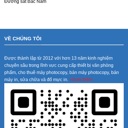
Đường sắt Bắc Nam
VỀ CHÚNG TÔI
Được thành lập từ 2012 với hơn 13 năm kinh nghiệm
chuyên sâu trong lĩnh vực cung cấp thiết bị văn phòng
phẩm, cho thuê máy photocopy, bán máy photocopy, bán
máy in, sửa chữa và đổ mực in.
+Xem thêm