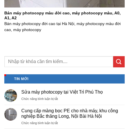
Bán máy photocopy màu đời cao, máy photocopy màu, A0,
A1, A2
Bán máy photocopy đời cao tại Hà Nội, máy photocopy màu đời
cao, máy photocopy
TIN MỚI
Sửa máy photocopy tại Việt Trì Phú Thọ
ở
Chức năng bình luận bị tắt
Sửa
máy
Cung cấp màng bọc PE cho nhà máy, khu công
photocopy
nghiệp Bắc thăng Long, Nội Bài Hà Nội
tại
ở
Chức năng bình luận bị tắt
Việt
Cung
Trì