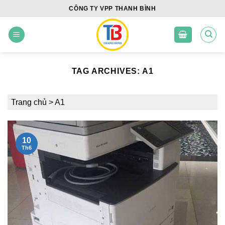
Skip
CÔNG TY VPP THANH BÌNH
to
content
TAG ARCHIVES:
A1
Trang chủ
>
A1
10
Th6