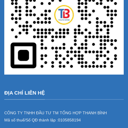
ĐỊA CHỈ LIÊN HỆ
CÔNG TY TNHH ĐẦU TƯ TM TỔNG HỢP THANH BÌNH
Mã số thuế/Số QĐ thành lập :
0105858194