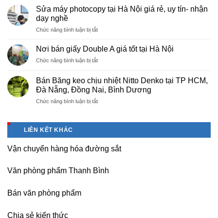
cấp
Phú
Sửa máy photocopy tại Hà Nội giá rẻ, uy tín- nhận
màng
Thọ
dạy nghề
bọc
ở
Chức năng bình luận bị tắt
PE
Sửa
cho
máy
nhà
Nơi bán giấy Double A giá tốt tại Hà Nội
photocopy
máy,
ở
Chức năng bình luận bị tắt
tại
khu
Nơi
Hà
công
bán
Nội
Bán Băng keo chịu nhiệt Nitto Denko tại TP HCM,
nghiệp
giấy
giá
Đà Nẵng, Đồng Nai, Bình Dương
Bắc
Double
rẻ,
thăng
ở
Chức năng bình luận bị tắt
A
uy
Long,
Bán
giá
tín-
Nội
Băng
tốt
nhận
Bài
keo
tại
dạy
LIÊN KẾT KHÁC
Hà
chịu
Hà
nghề
Nội
nhiệt
Nội
Vận chuyển hàng hóa đường sắt
Nitto
Denko
tại
Văn phòng phẩm Thanh Bình
TP
HCM,
Đà
Bán văn phòng phẩm
Nẵng,
Đồng
Chia sẻ kiến thức
Nai,