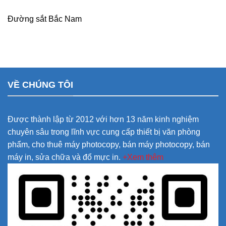
Đường sắt Bắc Nam
VỀ CHÚNG TÔI
Được thành lập từ 2012 với hơn 13 năm kinh nghiệm
chuyên sâu trong lĩnh vực cung cấp thiết bị văn phòng
phẩm, cho thuê máy photocopy, bán máy photocopy, bán
máy in, sửa chữa và đổ mực in.
+Xem thêm