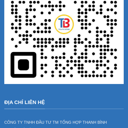
ĐỊA CHỈ LIÊN HỆ
CÔNG TY TNHH ĐẦU TƯ TM TỔNG HỢP THANH BÌNH