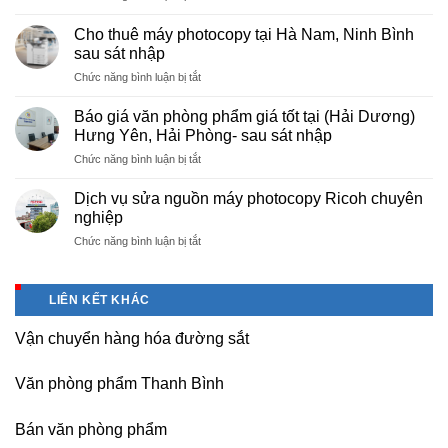
Cung
hà
cấp
nội
Cho thuê máy photocopy tại Hà Nam, Ninh Bình
văn
–
sau sát nhập
phòng
Báo
ở
Chức năng bình luận bị tắt
phẩm
giá
Cho
chuyên
photo
thuê
nghiệp
Báo giá văn phòng phẩm giá tốt tại (Hải Dương)
tài
máy
tại
Hưng Yên, Hải Phòng- sau sát nhập
liệu
photocopy
KCN
cho
ở
Chức năng bình luận bị tắt
tại
Tam
học
Báo
Hà
Dương
sinh,
giá
Nam,
Dịch vụ sửa nguồn máy photocopy Ricoh chuyên
–
sinh
văn
Ninh
nghiệp
Vĩnh
viên,
phòng
Bình
Phúc
văn
ở
Chức năng bình luận bị tắt
phẩm
sau
phòng,
Dịch
giá
sát
công
vụ
tốt
nhập
ty
sửa
tại
LIÊN KẾT KHÁC
nguồn
(Hải
máy
Dương)
Vận chuyển hàng hóa đường sắt
photocopy
Hưng
Ricoh
Yên,
chuyên
Hải
Văn phòng phẩm Thanh Bình
nghiệp
Phòng-
sau
Bán văn phòng phẩm
sát
nhập