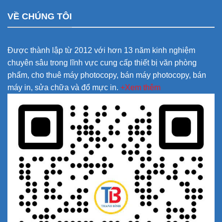
VỀ CHÚNG TÔI
Được thành lập từ 2012 với hơn 13 năm kinh nghiệm
chuyên sâu trong lĩnh vực cung cấp thiết bị văn phòng
phẩm, cho thuê máy photocopy, bán máy photocopy, bán
máy in, sửa chữa và đổ mực in.
+Xem thêm