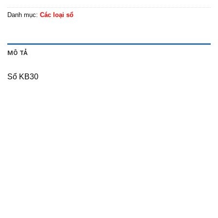
Danh mục:
Các loại sổ
MÔ TẢ
Sổ KB30