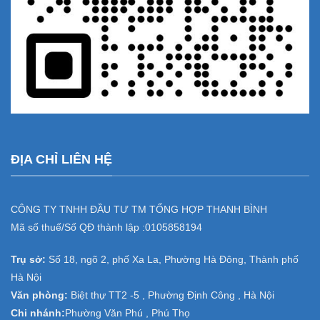
ĐỊA CHỈ LIÊN HỆ
CÔNG TY TNHH ĐẦU TƯ TM TỔNG HỢP THANH BÌNH
Mã số thuế/Số QĐ thành lập :
0105858194
Trụ sở:
Số 18, ngõ 2, phố Xa La, Phường Hà Đông, Thành phố
Hà Nội
Văn phòng:
Biệt thự TT2 -5 , Phường Định Công , Hà Nội
Chi nhánh:
Phường Văn Phú , Phú Thọ