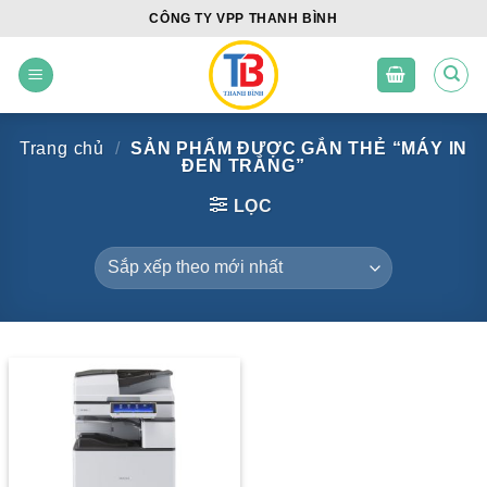
Skip
CÔNG TY VPP THANH BÌNH
to
content
Trang chủ
/
SẢN PHẨM ĐƯỢC GẮN THẺ “MÁY IN
ĐEN TRẮNG”
LỌC