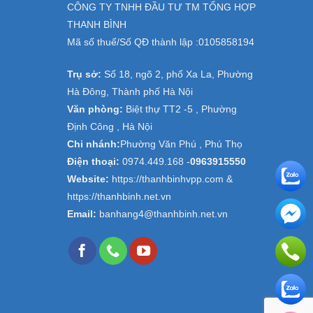
CÔNG TY TNHH ĐẦU TƯ TM TỔNG HỢP
THANH BÌNH
Mã số thuế/Số QĐ thành lập :
0105858194
Trụ sở:
Số 18, ngõ 2, phố Xa La, Phường
Hà Đông, Thành phố Hà Nội
Văn phòng:
Biệt thự TT2 -5 , Phường
Định Công , Hà Nội
Chi nhánh:
Phường Văn Phú , Phú Thọ
Điện thoại:
0974.449.168
-
0963915550
Website:
https://thanhbinhvpp.com &
https://thanhbinh.net.vn
Email:
banhang4@thanhbinh.net.vn