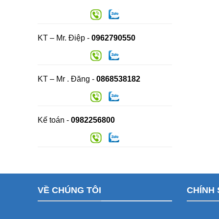
KT – Mr. Điệp -
0962790550
KT – Mr . Đăng -
0868538182
Kế toán -
0982256800
VỀ CHÚNG TÔI
CHÍNH 