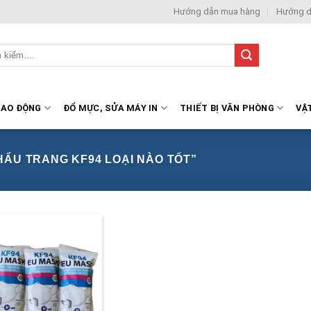
Hướng dẫn mua hàng
Hướng d
LAO ĐỘNG
ĐỔ MỰC, SỬA MÁY IN
THIẾT BỊ VĂN PHÒNG
VẬ
ẨU TRANG KF94 LOẠI NÀO TỐT”