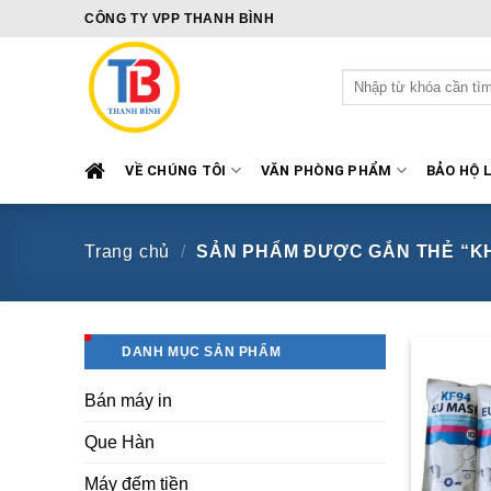
Skip
CÔNG TY VPP THANH BÌNH
to
content
Tìm
kiếm:
VỀ CHÚNG TÔI
VĂN PHÒNG PHẨM
BẢO HỘ 
Trang chủ
/
SẢN PHẨM ĐƯỢC GẮN THẺ “KH
DANH MỤC SẢN PHẨM
Bán máy in
Que Hàn
Máy đếm tiền