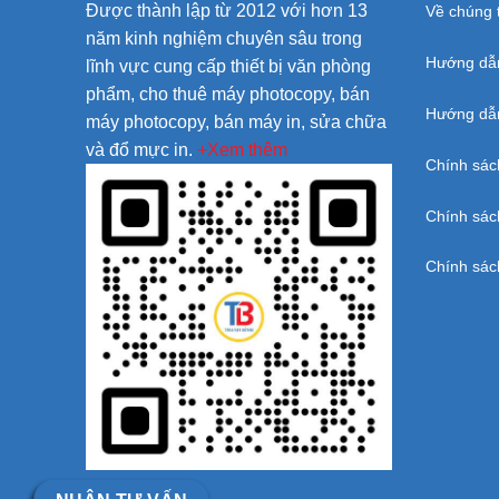
Được thành lập từ 2012 với hơn 13
Về chúng t
năm kinh nghiệm chuyên sâu trong
Hướng dẫ
lĩnh vực cung cấp thiết bị văn phòng
phẩm, cho thuê máy photocopy, bán
Hướng dẫn
máy photocopy, bán máy in, sửa chữa
và đổ mực in.
+Xem thêm
Chính sác
Chính sác
Chính sác