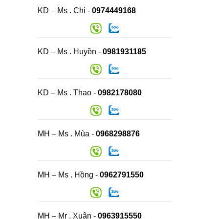
KD – Ms . Chi -
0974449168
KD – Ms . Huyền -
0981931185
KD – Ms . Thao -
0982178080
MH – Ms . Mùa -
0968298876
MH – Ms . Hồng -
0962791550
MH – Mr . Xuân -
0963915550