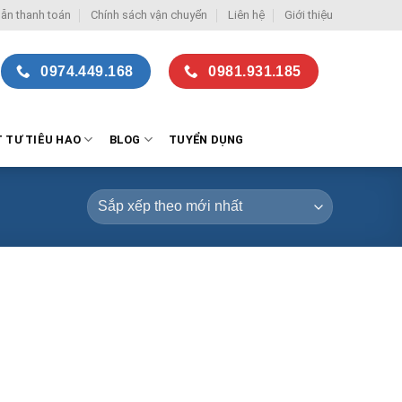
ẫn thanh toán
Chính sách vận chuyển
Liên hệ
Giới thiệu
0974.449.168
0981.931.185
T TƯ TIÊU HAO
BLOG
TUYỂN DỤNG