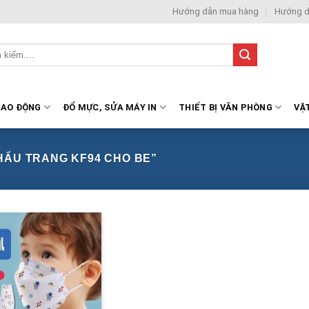
Hướng dẫn mua hàng
Hướng d
LAO ĐỘNG
ĐỔ MỰC, SỬA MÁY IN
THIẾT BỊ VĂN PHÒNG
VẬ
ẨU TRANG KF94 CHO BE”