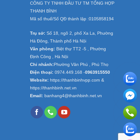
CÔNG TY TNHH ĐẦU TƯ TM TỔNG HỢP
THANH BÌNH
Mã số thuế/Số QĐ thành lập :
0105858194
Trụ sở:
Số 18, ngõ 2, phố Xa La, Phường
Hà Đông, Thành phố Hà Nội
Văn phòng:
Biệt thự TT2 -5 , Phường
Định Công , Hà Nội
Chi nhánh:
Phường Văn Phú , Phú Thọ
Điện thoại:
0974.449.168
-
0963915550
Website:
https://thanhbinhvpp.com &
https://thanhbinh.net.vn
Email:
banhang4@thanhbinh.net.vn