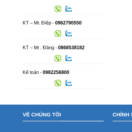
KT – Mr. Điệp -
0962790550
KT – Mr . Đăng -
0868538182
Kế toán -
0982256800
VỀ CHÚNG TÔI
CHÍNH 