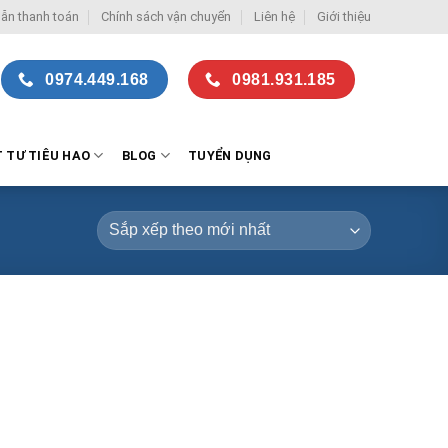
ẫn thanh toán
Chính sách vận chuyển
Liên hệ
Giới thiệu
0974.449.168
0981.931.185
T TƯ TIÊU HAO
BLOG
TUYỂN DỤNG