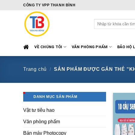
Skip
CÔNG TY VPP THANH BÌNH
to
content
Tìm
kiếm:
VỀ CHÚNG TÔI
VĂN PHÒNG PHẨM
BẢO HỘ 
Trang chủ
/
SẢN PHẨM ĐƯỢC GẮN THẺ “KH
DANH MỤC SẢN PHẨM
Vật tư tiêu hao
Văn phòng phẩm
Bán máy Photocopy