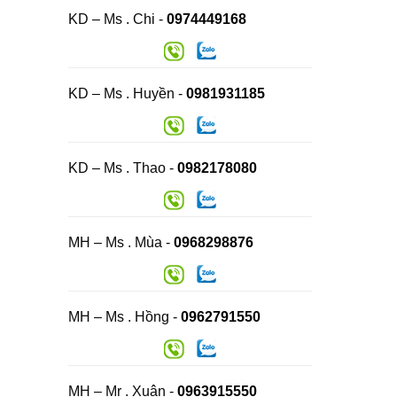
KD – Ms . Chi -
0974449168
KD – Ms . Huyền -
0981931185
KD – Ms . Thao -
0982178080
MH – Ms . Mùa -
0968298876
MH – Ms . Hồng -
0962791550
MH – Mr . Xuân -
0963915550