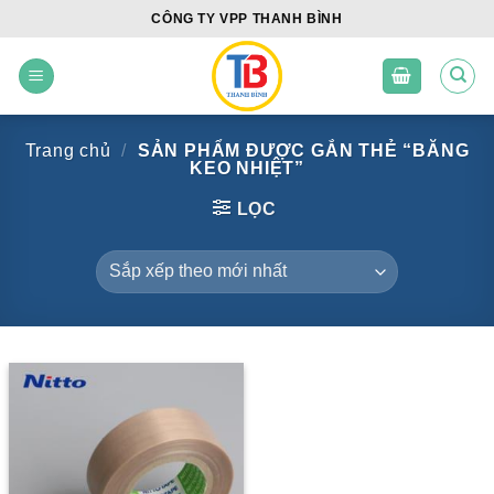
Skip
CÔNG TY VPP THANH BÌNH
to
content
Trang chủ
/
SẢN PHẨM ĐƯỢC GẮN THẺ “BĂNG
KEO NHIỆT”
LỌC