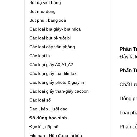
Bút dạ viết bảng
Bút nhớ dòng
Bút phủ , băng xoá
Các loại bìa giấy- bìa mica
Các loại bút bi-ruột bi
Các loại cặp văn phòng
Phấn T
Các loại file
Đây là l
Các loại giấy A0,A1,A2
Phấn T
Các loại giấy fax- filmfax
Các loại giấy photo & giấy in
Chất lư
Các loại giấy than-giấy cacbon
Dòng ph
Các loại sổ
Dao , kéo , lưỡi dao
Loại ph
Đồ dùng học sinh
Phấn có
Đục lỗ , dập số
File nan - Hộp đựng tài liệu