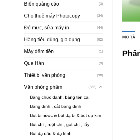
Biển quảng cáo
(3)
Cho thuê máy Photocopy
(34)
Đổ mực, sửa máy in
(44)
MÔ TẢ
Hàng tiêu dùng, gia dụng
(82)
Máy đếm tiền
Phấn
(1)
Que Hàn
(9)
Thiết bị văn phòng
(98)
Văn phòng phẩm
(386)
Bảng chức danh, bảng tên cài
Băng dính , cắt băng dính
Bút bi nước & bút dạ bi & bút dạ kim
Bút chì , ruột chì , gọt chì , tẩy
Bút dạ dầu & dạ kính