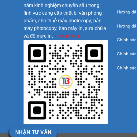
năm kinh nghiệm chuyên sâu trong
Hướng dẫ
lĩnh vực cung cấp thiết bị văn phòng
phẩm, cho thuê máy photocopy, bán
Hướng dẫn
máy photocopy, bán máy in, sửa chữa
và đổ mực in.
+Xem thêm
Chính sác
Chính sác
Chính sác
NHẬN TƯ VẤN