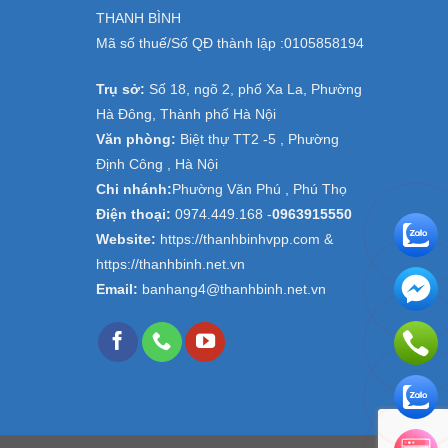
THANH BÌNH
Mã số thuế/Số QĐ thành lập :
0105858194
Trụ sở:
Số 18, ngõ 2, phố Xa La, Phường
Hà Đông, Thành phố Hà Nội
Văn phòng:
Biệt thự TT2 -5 , Phường
Định Công , Hà Nội
Chi nhánh:
Phường Văn Phú , Phú Thọ
Điện thoại:
0974.449.168
-
0963915550
Website:
https://thanhbinhvpp.com &
https://thanhbinh.net.vn
Email:
banhang4@thanhbinh.net.vn