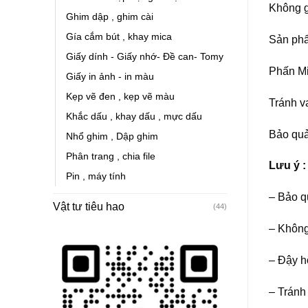
Không g
Ghim dập , ghim cài
Gía cắm bút , khay mica
Sản phẩm
Giấy dính - Giấy nhớ- Đề can- Tomy
Phấn Mi
Giấy in ảnh - in màu
Kẹp vẽ đen , kẹp vẽ màu
Tránh v
Khắc dấu , khay dấu , mực dấu
Bảo quả
Nhổ ghim , Dập ghim
Phân trang , chia file
L
ưu ý :
Pin , máy tính
– Bảo q
Vật tư tiêu hao
(44)
– Không
– Đậy h
– Tránh