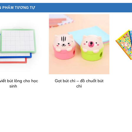
N PHẨM TƯƠNG TỰ
iết bút lông cho học
Gọt bút chì – đồ chuốt bút
sinh
chì