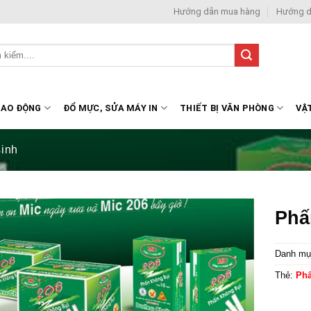
Hướng dẫn mua hàng
Hướng d
LAO ĐỘNG
ĐỔ MỰC, SỬA MÁY IN
THIẾT BỊ VĂN PHÒNG
VẬ
sinh
Phấ
Danh mụ
Thẻ:
Phấ