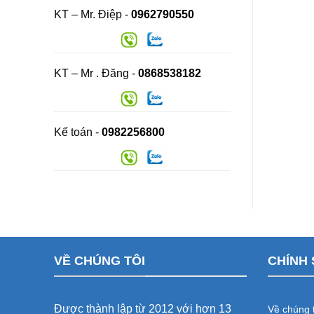
KT – Mr. Điệp -
0962790550
KT – Mr . Đăng -
0868538182
Kế toán -
0982256800
VỀ CHÚNG TÔI
CHÍNH 
Được thành lập từ 2012 với hơn 13
Về chúng t