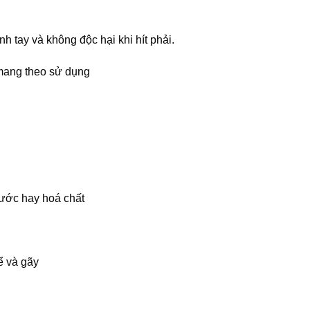
h tay và không độc hại khi hít phải.
 mang theo sử dụng
nước hay hoá chất
ể và gãy