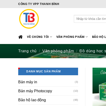
Skip
CÔNG TY VPP THANH BÌNH
to
content
Tìm
kiếm:
VỀ CHÚNG TÔI
VĂN PHÒNG PHẨM
BẢO HỘ 
Trang chủ
/
Văn phòng phẩm
/
Đồ dùng học 
DANH MỤC SẢN PHẨM
Bán máy in
(3)
Bán máy Photocopy
(10)
Bảo hộ lao động
(48)