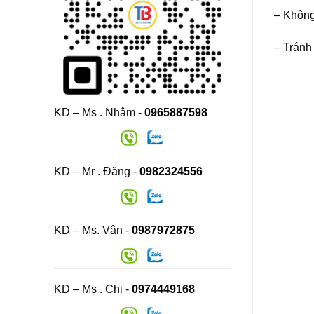
– Không
– Tránh
KD – Ms . Nhâm -
0965887598
KD – Mr . Đăng -
0982324556
KD – Ms. Vân -
0987972875
KD – Ms . Chi -
0974449168