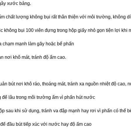
ây xước bảng.
 chất lượng không bụi rất thân thiện với môi trường, không dín
c không bụi 100 viên đựng trong hộp giấy nhỏ gọn tiện lợi khi
a chạm mạnh làm gãy hoặc bể phấn
n nơi khô mát, tránh độ ẩm cao.
uản bút nơi khô ráo, thoáng mát, tránh xa nguồn nhiệt độ cao, 
 để lâu trong môi trường ẩm vì phấn hút nước
ộp sau khi sử dụng, tránh va đập mạnh hay rơi vì phấn có thể b
 để đầu bút tiếp xúc với nước hay độ ẩm cao