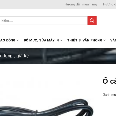
Hướng dẫn mua hàng
Hướng d
LAO ĐỘNG
ĐỔ MỰC, SỬA MÁY IN
THIẾT BỊ VĂN PHÒNG
VẬ
a dụng , giá kệ
Ổ c
Danh mụ