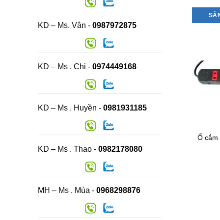
SẢ
KD – Ms. Vân -
0987972875
KD – Ms . Chi -
0974449168
KD – Ms . Huyền -
0981931185
Gía để hàng
Ổ lioa mini dây 3m
Ổ cắm đ
KD – Ms . Thao -
0982178080
MH – Ms . Mùa -
0968298876