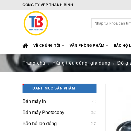
Skip
CÔNG TY VPP THANH BÌNH
to
content
Tìm
kiếm:
VỀ CHÚNG TÔI
VĂN PHÒNG PHẨM
BẢO HỘ 
Trang chủ
/
Hàng tiêu dùng, gia dụng
/
Đồ gi
DANH MỤC SẢN PHẨM
Bán máy in
(3)
Bán máy Photocopy
(10)
Bảo hộ lao động
(48)