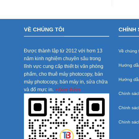
VỀ CHÚNG TÔI
CHÍNH 
Được thành lập từ 2012 với hơn 13
Về chúng t
năm kinh nghiệm chuyên sâu trong
Hướng dẫ
lĩnh vực cung cấp thiết bị văn phòng
phẩm, cho thuê máy photocopy, bán
Hướng dẫn
máy photocopy, bán máy in, sửa chữa
và đổ mực in.
+Xem thêm
Chính sác
Chính sác
Chính sác