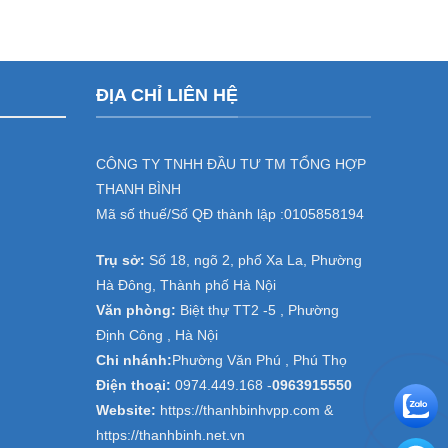
ĐỊA CHỈ LIÊN HỆ
CÔNG TY TNHH ĐẦU TƯ TM TỔNG HỢP
THANH BÌNH
Mã số thuế/Số QĐ thành lập :
0105858194
Trụ sở:
Số 18, ngõ 2, phố Xa La, Phường
Hà Đông, Thành phố Hà Nội
Văn phòng:
Biệt thự TT2 -5 , Phường
Định Công , Hà Nội
Chi nhánh:
Phường Văn Phú , Phú Thọ
Điện thoại:
0974.449.168
-
0963915550
Website:
https://thanhbinhvpp.com &
https://thanhbinh.net.vn