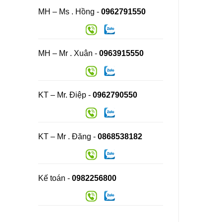
MH – Ms . Hồng -
0962791550
MH – Mr . Xuân -
0963915550
KT – Mr. Điệp -
0962790550
KT – Mr . Đăng -
0868538182
Kế toán -
0982256800