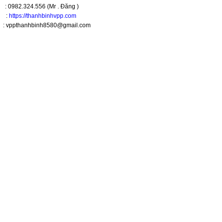
: 0982.324.556 (Mr . Đăng )
e :
https://thanhbinhvpp.com
 vppthanhbinh8580@gmail.com