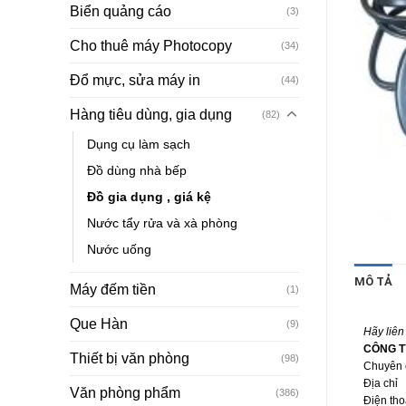
Biển quảng cáo
(3)
Cho thuê máy Photocopy
(34)
Đổ mực, sửa máy in
(44)
Hàng tiêu dùng, gia dụng
(82)
Dụng cụ làm sạch
Đồ dùng nhà bếp
Đồ gia dụng , giá kệ
Nước tẩy rửa và xà phòng
Nước uống
MÔ TẢ
Máy đếm tiền
(1)
Que Hàn
(9)
Hãy liên 
CÔNG T
Thiết bị văn phòng
(98)
Chuyên 
Địa chỉ 
Văn phòng phẩm
(386)
Điện tho