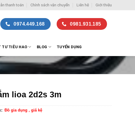
ẫn thanh toán
Chính sách vận chuyển
Liên hệ
Giới thiệu
0974.449.168
0981.931.185
T TƯ TIÊU HAO
BLOG
TUYỂN DỤNG
ắm lioa 2d2s 3m
c:
Đồ gia dụng , giá kệ