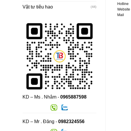
Hotline 
Vật tư tiêu hao
(44)
Websit
Mail :
KD – Ms . Nhâm -
0965887598
KD – Mr . Đăng -
0982324556