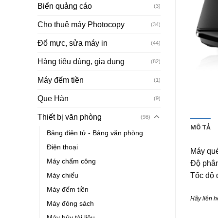
Biển quảng cáo
(3)
Cho thuê máy Photocopy
(34)
Đổ mực, sửa máy in
(44)
Hàng tiêu dùng, gia dụng
(82)
Máy đếm tiền
(1)
Que Hàn
(9)
Thiết bị văn phòng
(98)
MÔ TẢ
Bảng điện tử - Bảng văn phòng
Điện thoại
Máy qué
Máy chấm công
Độ phân
Máy chiếu
Tốc độ q
Máy đếm tiền
Hãy liên h
Máy đóng sách
Máy hủy tài liệu