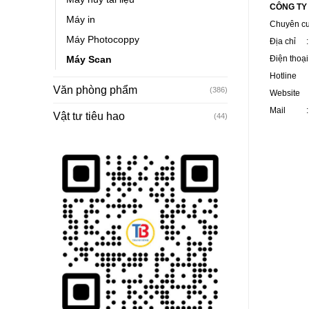
CÔNG TY
Máy in
Chuyên c
Máy Photocoppy
Địa chỉ : 
Điện thoạ
Máy Scan
Hotline :
Văn phòng phẩm
(386)
Website 
Mail : v
Vật tư tiêu hao
(44)