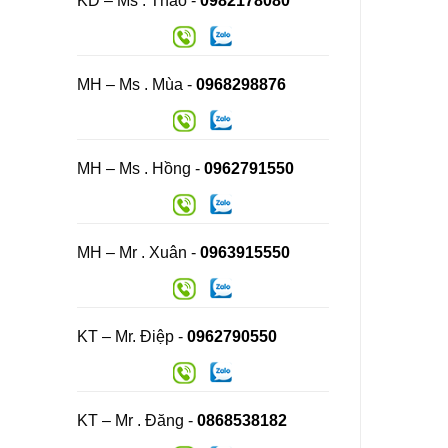
KD – Ms . Thao -
0982178080
MH – Ms . Mùa -
0968298876
MH – Ms . Hồng -
0962791550
MH – Mr . Xuân -
0963915550
KT – Mr. Điệp -
0962790550
KT – Mr . Đăng -
0868538182