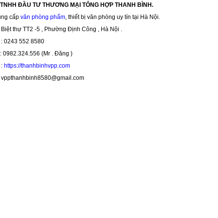
 TNHH ĐẦU TƯ THƯƠNG MẠI TỔNG HỢP THANH BÌNH.
ung cấp
văn phòng phẩm
, thiết bị văn phòng uy tín tại Hà Nội.
Biệt thự TT2 -5 , Phường Định Công , Hà Nội .
i : 0243 552 8580
 0982.324.556 (Mr . Đăng )
:
https://thanhbinhvpp.com
ppthanhbinh8580@gmail.com