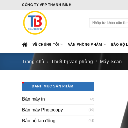
Skip
CÔNG TY VPP THANH BÌNH
to
content
Tìm
kiếm:
VỀ CHÚNG TÔI
VĂN PHÒNG PHẨM
BẢO HỘ 
Trang chủ
/
Thiết bị văn phòng
/
Máy Scan
DANH MỤC SẢN PHẨM
Bán máy in
(3)
Bán máy Photocopy
(10)
Bảo hộ lao động
(48)