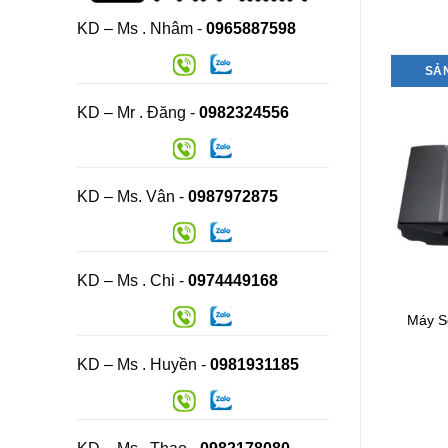
KD – Ms . Nhâm -
0965887598
SẢ
KD – Mr . Đăng -
0982324556
KD – Ms. Vân -
0987972875
KD – Ms . Chi -
0974449168
Máy S
KD – Ms . Huyền -
0981931185