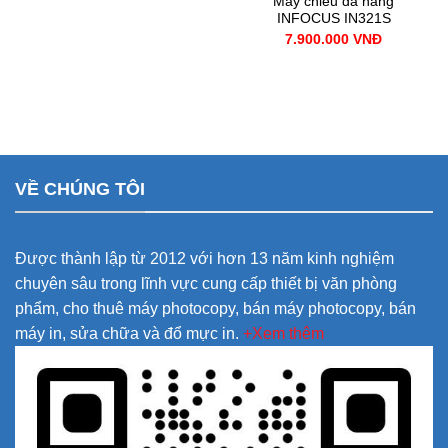
Máy chiếu đa năng
INFOCUS IN321S
7.900.000
VNĐ
VỀ CHÚNG TÔI
Được thành lập từ 2012 với hơn 13 năm kinh nghiệm
chuyên sâu trong lĩnh vực cung cấp thiết bị văn phòng
phẩm, cho thuê máy photocopy, bán máy photocopy, bán
máy in, sửa chữa và đổ mực in.
+Xem thêm