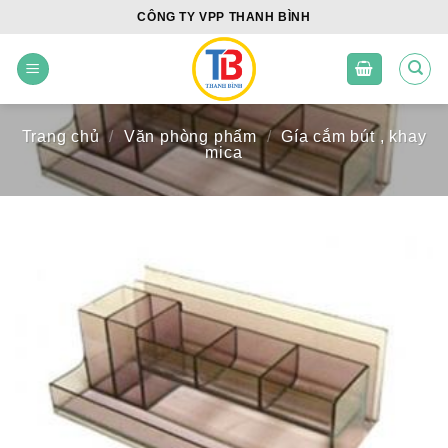
Skip
CÔNG TY VPP THANH BÌNH
to
content
Trang chủ
/
Văn phòng phẩm
/
Gía cắm bút , khay
mica