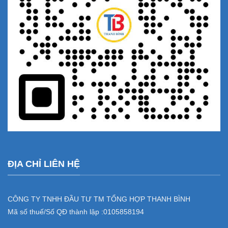
ĐỊA CHỈ LIÊN HỆ
CÔNG TY TNHH ĐẦU TƯ TM TỔNG HỢP THANH BÌNH
Mã số thuế/Số QĐ thành lập :
0105858194