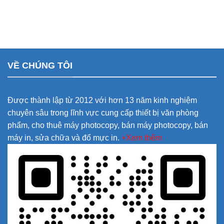
VỀ CHÚNG TÔI
Được thành lập từ 2012 với hơn 13 năm kinh nghiệm
chuyên sâu trong lĩnh vực cung cấp thiết bị văn phòng
phẩm, cho thuê máy photocopy, bán máy photocopy, bán
máy in, sửa chữa và đổ mực in.
+Xem thêm