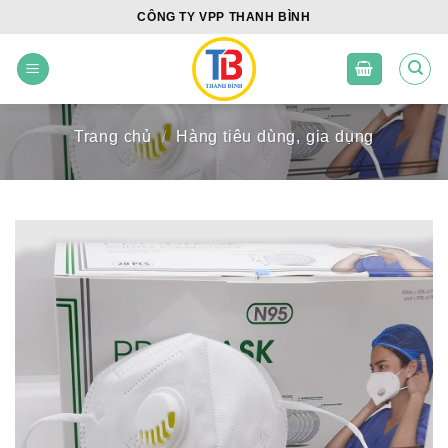
Skip
CÔNG TY VPP THANH BÌNH
to
content
Trang chủ
/
Hàng tiêu dùng, gia dụng