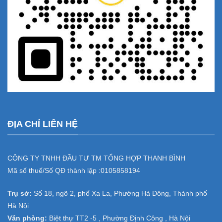
ĐỊA CHỈ LIÊN HỆ
CÔNG TY TNHH ĐẦU TƯ TM TỔNG HỢP THANH BÌNH
Mã số thuế/Số QĐ thành lập :
0105858194
Trụ sở:
Số 18, ngõ 2, phố Xa La, Phường Hà Đông, Thành phố
Hà Nội
Văn phòng:
Biệt thự TT2 -5 , Phường Định Công , Hà Nội