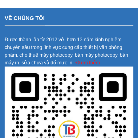
VỀ CHÚNG TÔI
Được thành lập từ 2012 với hơn 13 năm kinh nghiệm
chuyên sâu trong lĩnh vực cung cấp thiết bị văn phòng
phẩm, cho thuê máy photocopy, bán máy photocopy, bán
máy in, sửa chữa và đổ mực in.
+Xem thêm