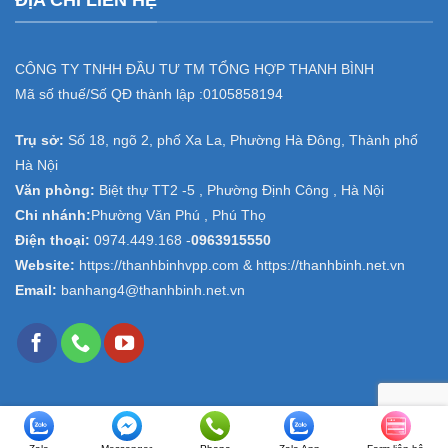
CÔNG TY TNHH ĐẦU TƯ TM TỔNG HỢP THANH BÌNH
Mã số thuế/Số QĐ thành lập :
0105858194
Trụ sở:
Số 18, ngõ 2, phố Xa La, Phường Hà Đông, Thành phố
Hà Nội
Văn phòng:
Biệt thự TT2 -5 , Phường Định Công , Hà Nội
Chi nhánh:
Phường Văn Phú , Phú Thọ
Điện thoại:
0974.449.168
-
0963915550
Website:
https://thanhbinhvpp.com & https://thanhbinh.net.vn
Email:
banhang4@thanhbinh.net.vn
Copyright 2026 ©
Văn phòng phẩm Thanh Bình