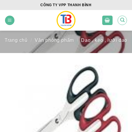
Skip
CÔNG TY VPP THANH BÌNH
to
content
Trang chủ
/
Văn phòng phẩm
/
Dao , kéo , lưỡi dao