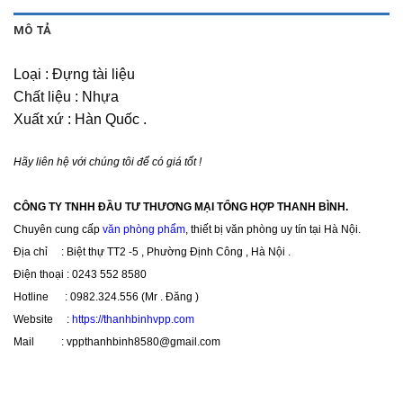
MÔ TẢ
Loại : Đựng tài liệu
Chất liệu : Nhựa
Xuất xứ : Hàn Quốc .
Hãy liên hệ với chúng tôi để có giá tốt !
CÔNG TY TNHH ĐẦU TƯ THƯƠNG MẠI TỔNG HỢP THANH BÌNH.
Chuyên cung cấp
văn phòng phẩm
, thiết bị văn phòng uy tín tại Hà Nội.
Địa chỉ : Biệt thự TT2 -5 , Phường Định Công , Hà Nội .
Điện thoại : 0243 552 8580
Hotline : 0982.324.556 (Mr . Đăng )
Website :
https://thanhbinhvpp.com
Mail : vppthanhbinh8580@gmail.com