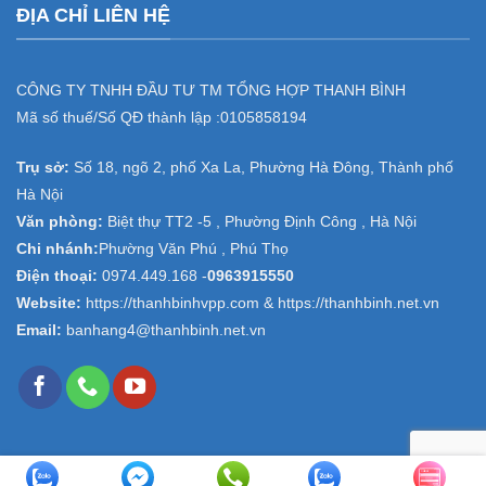
ĐỊA CHỈ LIÊN HỆ
CÔNG TY TNHH ĐẦU TƯ TM TỔNG HỢP THANH BÌNH
Mã số thuế/Số QĐ thành lập :
0105858194
Trụ sở:
Số 18, ngõ 2, phố Xa La, Phường Hà Đông, Thành phố
Hà Nội
Văn phòng:
Biệt thự TT2 -5 , Phường Định Công , Hà Nội
Chi nhánh:
Phường Văn Phú , Phú Thọ
Điện thoại:
0974.449.168
-
0963915550
Website:
https://thanhbinhvpp.com & https://thanhbinh.net.vn
Email:
banhang4@thanhbinh.net.vn
Copyright 2026 ©
Văn phòng phẩm Thanh Bình