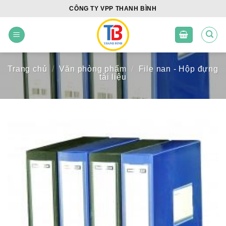
Skip
CÔNG TY VPP THANH BÌNH
to
content
Trang chủ
/
Văn phòng phẩm
/
File nan - Hộp đựng
tài liệu