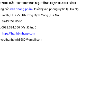
 TNHH ĐẦU TƯ THƯƠNG MẠI TỔNG HỢP THANH BÌNH.
ung cấp
văn phòng phẩm
, thiết bị văn phòng uy tín tại Hà Nội.
Biệt thự TT2 -5 , Phường Định Công , Hà Nội .
i : 0243 552 8580
 0982.324.556 (Mr . Đăng )
:
https://thanhbinhvpp.com
ppthanhbinh8580@gmail.com