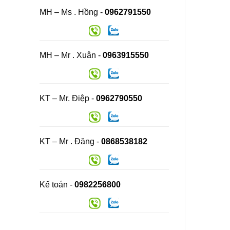
MH – Ms . Hồng -
0962791550
MH – Mr . Xuân -
0963915550
KT – Mr. Điệp -
0962790550
KT – Mr . Đăng -
0868538182
Kế toán -
0982256800