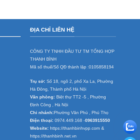
ĐỊA CHỈ LIÊN HỆ
CÔNG TY TNHH ĐẦU TƯ TM TỔNG HỢP
THANH BÌNH
Mã số thuế/Số QĐ thành lập :
0105858194
Trụ sở:
Số 18, ngõ 2, phố Xa La, Phường
Hà Đông, Thành phố Hà Nội
Văn phòng:
Biệt thự TT2 -5 , Phường
Định Công , Hà Nội
Chi nhánh:
Phường Văn Phú , Phú Thọ
Điện thoại:
0974.449.168
-
0963915550
Website:
https://thanhbinhvpp.com &
https://thanhbinh.net.vn