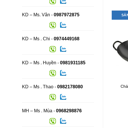
KD – Ms. Vân -
0987972875
SẢ
KD – Ms . Chi -
0974449168
KD – Ms . Huyền -
0981931185
xiên thực phẩm đa
Chảo xào ôxy hóa SUPOR
Chả
KD – Ms . Thao -
0982178080
ăng Thanh Bình
Liên hệ
MH – Ms . Mùa -
0968298876