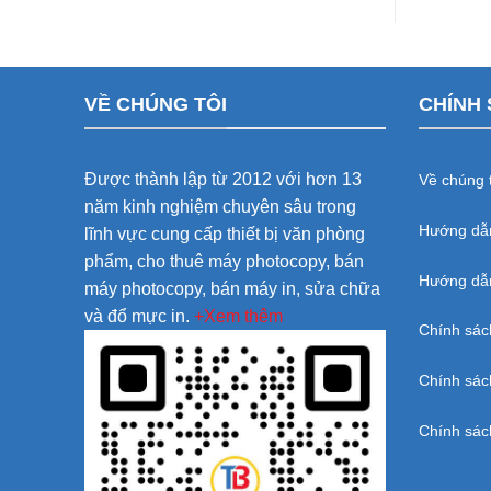
VỀ CHÚNG TÔI
CHÍNH 
Được thành lập từ 2012 với hơn 13
Về chúng t
năm kinh nghiệm chuyên sâu trong
Hướng dẫ
lĩnh vực cung cấp thiết bị văn phòng
phẩm, cho thuê máy photocopy, bán
Hướng dẫn
máy photocopy, bán máy in, sửa chữa
và đổ mực in.
+Xem thêm
Chính sác
Chính sác
Chính sác