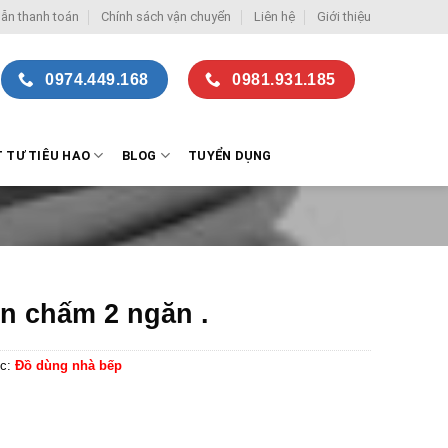
ẫn thanh toán
Chính sách vận chuyển
Liên hệ
Giới thiệu
0974.449.168
0981.931.185
T TƯ TIÊU HAO
BLOG
TUYỂN DỤNG
n chấm 2 ngăn .
c:
Đồ dùng nhà bếp