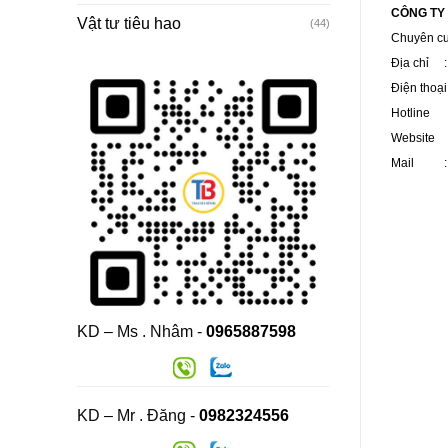
CÔNG TY
Vật tư tiêu hao
(44)
Chuyên c
Địa chỉ : 
Điện thoạ
Hotline :
Website 
Mail : v
KD – Ms . Nhâm -
0965887598
KD – Mr . Đăng -
0982324556