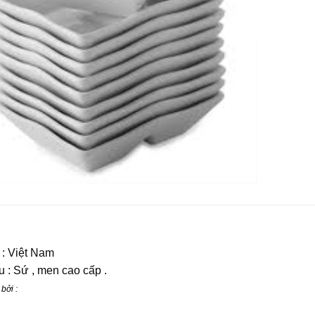
 : Việt Nam
u : Sứ , men cao cấp .
bởi :