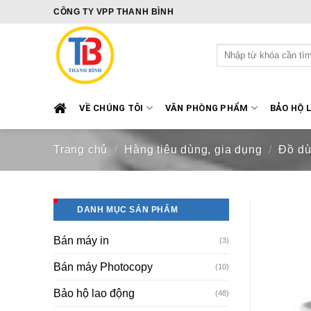
Skip
CÔNG TY VPP THANH BÌNH
to
content
Tìm
kiếm:
VỀ CHÚNG TÔI
VĂN PHÒNG PHẨM
BẢO HỘ 
Trang chủ
/
Hàng tiêu dùng, gia dụng
/
Đồ dù
DANH MỤC SẢN PHẨM
Bán máy in
(3)
Bán máy Photocopy
(10)
Bảo hộ lao động
(48)