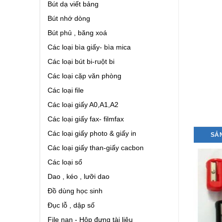
Bút dạ viết bảng
Bút nhớ dòng
Bút phủ , băng xoá
Các loại bìa giấy- bìa mica
Các loại bút bi-ruột bi
Các loại cặp văn phòng
Các loại file
Các loại giấy A0,A1,A2
Các loại giấy fax- filmfax
Các loại giấy photo & giấy in
SẢ
Các loại giấy than-giấy cacbon
Các loại sổ
Dao , kéo , lưỡi dao
Đồ dùng học sinh
Đục lỗ , dập số
File nan - Hộp đựng tài liệu