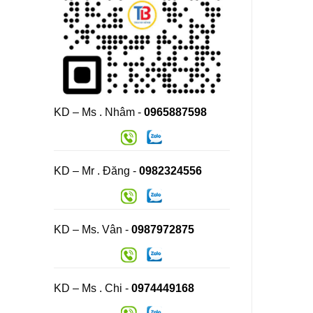
KD – Ms . Nhâm -
0965887598
KD – Mr . Đăng -
0982324556
KD – Ms. Vân -
0987972875
KD – Ms . Chi -
0974449168