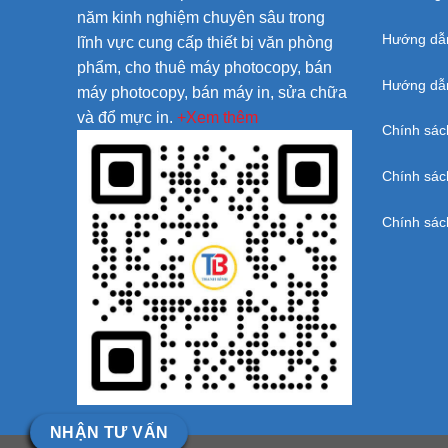
năm kinh nghiệm chuyên sâu trong
Hướng dẫ
lĩnh vực cung cấp thiết bị văn phòng
phẩm, cho thuê máy photocopy, bán
Hướng dẫn
máy photocopy, bán máy in, sửa chữa
và đổ mực in.
+Xem thêm
Chính sác
Chính sác
Chính sác
NHẬN TƯ VẤN