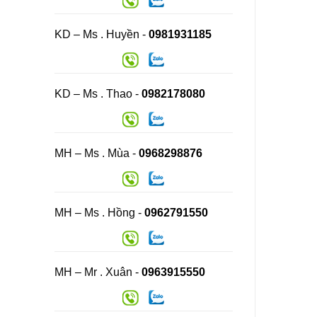
KD – Ms . Huyền -
0981931185
KD – Ms . Thao -
0982178080
MH – Ms . Mùa -
0968298876
MH – Ms . Hồng -
0962791550
MH – Mr . Xuân -
0963915550