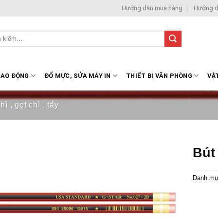
Hướng dẫn mua hàng
Hướng d
LAO ĐỘNG
ĐỔ MỰC, SỬA MÁY IN
THIẾT BỊ VĂN PHÒNG
VẬ
hì , gọt chì , tẩy
Bút
Danh mụ