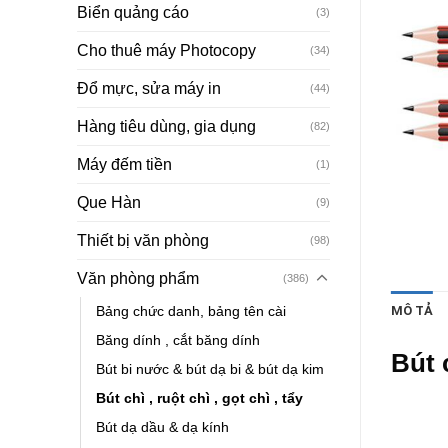
Biển quảng cáo
(3)
Cho thuê máy Photocopy
(34)
Đổ mực, sửa máy in
(44)
Hàng tiêu dùng, gia dụng
(82)
Máy đếm tiền
(1)
Que Hàn
(9)
Thiết bị văn phòng
(98)
Văn phòng phẩm
(386)
Bảng chức danh, bảng tên cài
MÔ TẢ
Băng dính , cắt băng dính
Bút 
Bút bi nước & bút dạ bi & bút dạ kim
Bút chì , ruột chì , gọt chì , tẩy
Bút dạ dầu & dạ kính