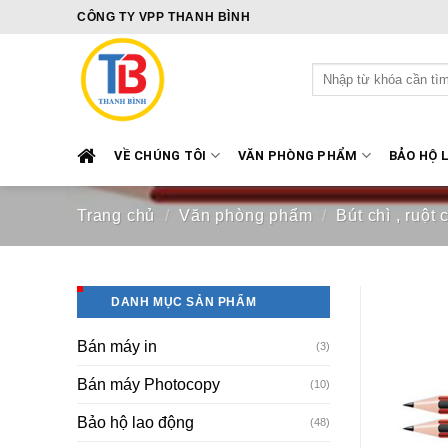
Skip
CÔNG TY VPP THANH BÌNH
to
content
Tìm
kiếm:
VỀ CHÚNG TÔI
VĂN PHÒNG PHẨM
BẢO HỘ 
Trang chủ
/
Văn phòng phẩm
/
Bút chì , ruột c
DANH MỤC SẢN PHẨM
Bán máy in
(3)
Bán máy Photocopy
(10)
Bảo hộ lao động
(48)