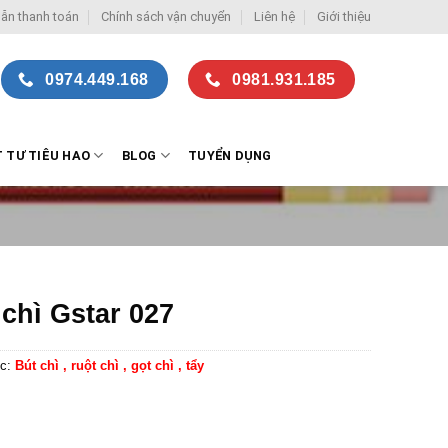
ẫn thanh toán
Chính sách vận chuyển
Liên hệ
Giới thiệu
0974.449.168
0981.931.185
T TƯ TIÊU HAO
BLOG
TUYỂN DỤNG
 chì Gstar 027
c:
Bút chì , ruột chì , gọt chì , tẩy