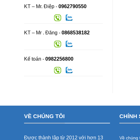
KT – Mr. Điệp -
0962790550
KT – Mr . Đăng -
0868538182
Kế toán -
0982256800
VỀ CHÚNG TÔI
CHÍNH 
Được thành lập từ 2012 với hơn 13
Về chúng t