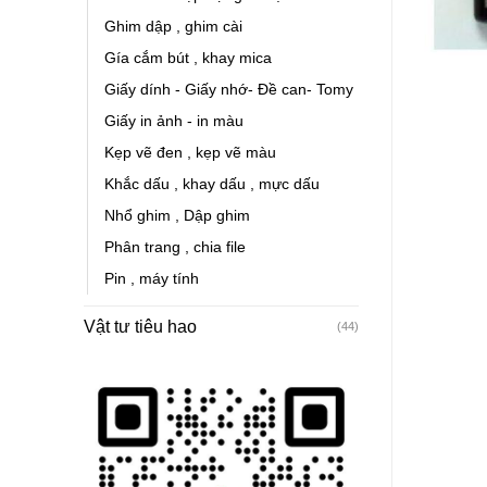
Ghim dập , ghim cài
Gía cắm bút , khay mica
Giấy dính - Giấy nhớ- Đề can- Tomy
Giấy in ảnh - in màu
Kẹp vẽ đen , kẹp vẽ màu
Khắc dấu , khay dấu , mực dấu
Nhổ ghim , Dập ghim
Phân trang , chia file
Pin , máy tính
Vật tư tiêu hao
(44)