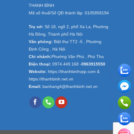
THANH BÌNH
Mã số thuế/Số QĐ thành lập :
0105858194
Trụ sở:
Số 18, ngõ 2, phố Xa La, Phường
Hà Đông, Thành phố Hà Nội
Văn phòng:
Biệt thự TT2 -5 , Phường
Định Công , Hà Nội
Chi nhánh:
Phường Văn Phú , Phú Thọ
Điện thoại:
0974.449.168
-
0963915550
Website:
https://thanhbinhvpp.com &
https://thanhbinh.net.vn
Email:
banhang4@thanhbinh.net.vn