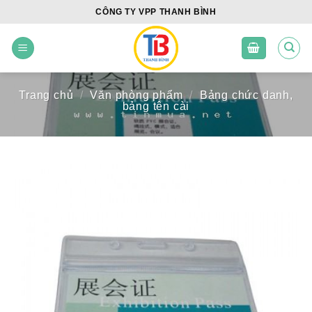
Skip
CÔNG TY VPP THANH BÌNH
to
content
Trang chủ
/
Văn phòng phẩm
/
Bảng chức danh,
bảng tên cài