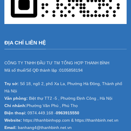
ĐỊA CHỈ LIÊN HỆ
CÔNG TY TNHH ĐẦU TƯ TM TỔNG HỢP THANH BÌNH
Mã số thuế/Số QĐ thành lập :
0105858194
Trụ sở:
Số 18, ngõ 2, phố Xa La, Phường Hà Đông, Thành phố
Hà Nội
Văn phòng:
Biệt thự TT2 -5 , Phường Định Công , Hà Nội
Chi nhánh:
Phường Văn Phú , Phú Thọ
Điện thoại:
0974.449.168
-
0963915550
Website:
https://thanhbinhvpp.com & https://thanhbinh.net.vn
Email:
banhang4@thanhbinh.net.vn