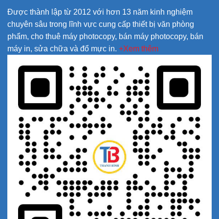
Được thành lập từ 2012 với hơn 13 năm kinh nghiệm
chuyên sâu trong lĩnh vực cung cấp thiết bị văn phòng
phẩm, cho thuê máy photocopy, bán máy photocopy, bán
máy in, sửa chữa và đổ mực in.
+Xem thêm